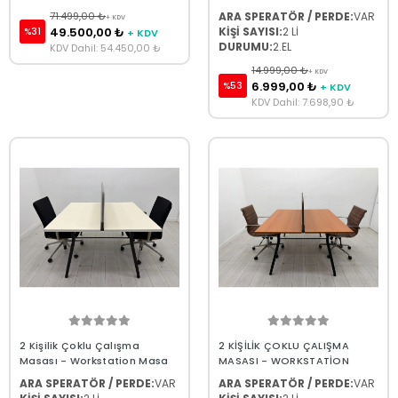
71.499,00 ₺
ARA SPERATÖR / PERDE:
VAR
+ KDV
49.500,00 ₺
KİŞİ SAYISI:
2 Lİ
%31
+ KDV
DURUMU:
2.EL
KDV Dahil: 54.450,00 ₺
14.999,00 ₺
+ KDV
6.999,00 ₺
%53
+ KDV
KDV Dahil: 7.698,90 ₺
2 Kişilik Çoklu Çalışma
2 KİŞİLİK ÇOKLU ÇALIŞMA
Masası - Workstation Masa
MASASI - WORKSTATİON
ARA SPERATÖR / PERDE:
VAR
ARA SPERATÖR / PERDE:
VAR