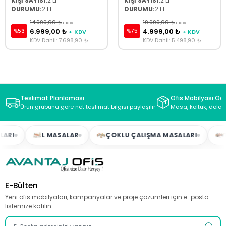
KİŞİ SAYISI:
2 Lİ
KİŞİ SAYISI:
2 Lİ
DURUMU:
2.EL
DURUMU:
2.EL
14.999,00 ₺
19.999,00 ₺
+ KDV
+ KDV
6.999,00 ₺
4.999,00 ₺
%53
%75
+ KDV
+ KDV
KDV Dahil: 7.698,90 ₺
KDV Dahil: 5.498,90 ₺
Teslimat Planlaması
Ofis Mobilyası Oda
Ürün grubuna göre net teslimat bilgisi paylaşılır
Masa, koltuk, dolap
RI
L MASALAR
ÇOKLU ÇALIŞMA MASALARI
TO
E-Bülten
Yeni ofis mobilyaları, kampanyalar ve proje çözümleri için e-posta
listemize katılın.