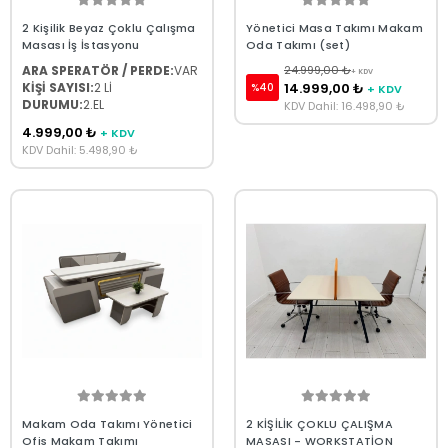
2 Kişilik Beyaz Çoklu Çalışma
Yönetici Masa Takımı Makam
Masası İş İstasyonu
Oda Takımı (set)
ARA SPERATÖR / PERDE:
VAR
24.999,00 ₺
+ KDV
KİŞİ SAYISI:
2 Lİ
14.999,00 ₺
%40
+ KDV
DURUMU:
2.EL
KDV Dahil: 16.498,90 ₺
4.999,00 ₺
+ KDV
KDV Dahil: 5.498,90 ₺
Makam Oda Takımı Yönetici
2 KİŞİLİK ÇOKLU ÇALIŞMA
Ofis Makam Takımı
MASASI - WORKSTATİON