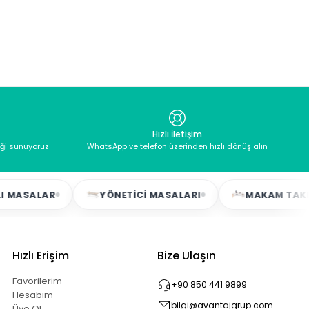
Hızlı İletişim
eği sunuyoruz
WhatsApp ve telefon üzerinden hızlı dönüş alın
MASALAR
YÖNETICI MASALARI
MAKAM TAKIMLA
Hızlı Erişim
Bize Ulaşın
Favorilerim
+90 850 441 9899
Hesabım
bilgi@avantajgrup.com
Üye Ol