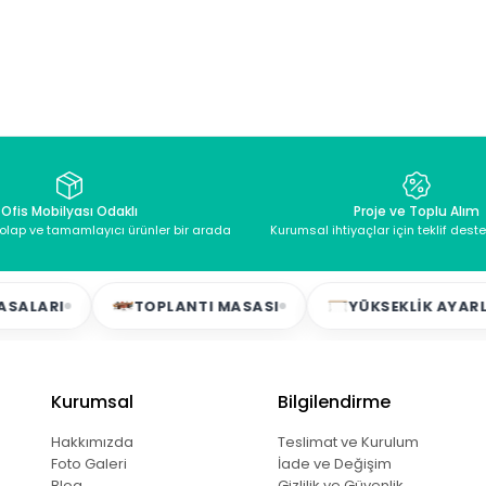
Ofis Mobilyası Odaklı
Proje ve Toplu Alım
dolap ve tamamlayıcı ürünler bir arada
Kurumsal ihtiyaçlar için teklif dest
LARI
TOPLANTI MASASI
YÜKSEKLIK AYARLI 
Kurumsal
Bilgilendirme
Hakkımızda
Teslimat ve Kurulum
Foto Galeri
İade ve Değişim
Blog
Gizlilik ve Güvenlik