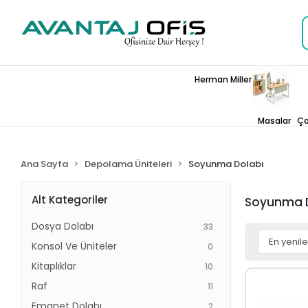
Herman Miller
Masalar
Ça
Ana Sayfa
Depolama Üniteleri
Soyunma Dolabı
Alt Kategoriler
Soyunma 
Dosya Dolabı
33
Konsol Ve Üniteler
0
Kitaplıklar
10
Raf
11
Emanet Dolabı
2