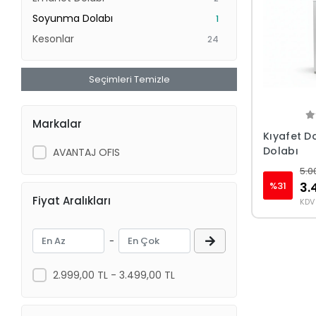
Soyunma Dolabı
1
Kesonlar
24
Seçimleri Temizle
Markalar
Kıyafet D
Dolabı
AVANTAJ OFIS
5.0
%31
3.
Fiyat Aralıkları
KDV 
-
2.999,00 TL - 3.499,00 TL