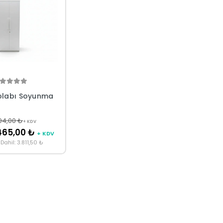
olabı Soyunma
04,00 ₺
+ KDV
465,00 ₺
+ KDV
Dahil: 3.811,50 ₺