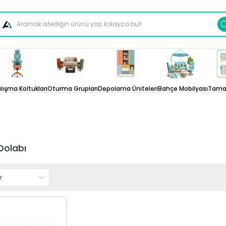
lışma Koltukları
Oturma Grupları
Depolama Üniteleri
Bahçe Mobilyası
Tamam
Dolabı