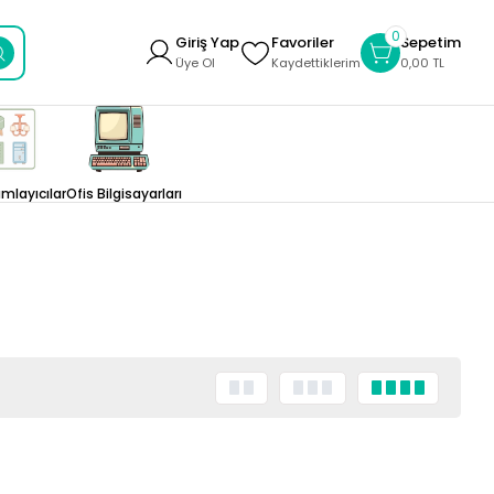
0
Giriş Yap
Favoriler
Sepetim
Üye Ol
Kaydettiklerim
0,00 TL
layıcılar
Ofis Bilgisayarları