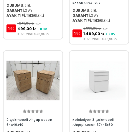
Keson 50x40x57
DURUMU:
2.EL
GARANTİ:
3 AY
DURUMU:
2.EL
AYAK TİPİ:
TEKERLEKLİ
GARANTİ:
3 AY
AYAK TİPİ:
TEKERLEKLİ
1.249,00 ₺
+ KDV
499,00 ₺
2.999,00 ₺
%60
+ KDV
+ KDV
1.499,00 ₺
%50
KDV Dahil: 548,90 ₺
+ KDV
KDV Dahil: 1.648,90 ₺
2 Çekmeceli Ahşap Keson
Koleksiyon 3 Çekmeceli
64x40x40
Ahşap Keson 57x45x60