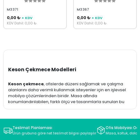
M3371
M3367
0,00 ₺
0,00 ₺
+ KDV
+ KDV
KDV Dahil: 0,00 ₺
KDV Dahil: 0,00 ₺
Keson Çekmece Modelleri
Keson çekmece
, ofislerde düzeni sağlamak ve çalışma
alanlarını daha verimli kullanmak isteyenler için en işlevsel
mobilya çözümlerinden biridir. Masa altında
konumlandırılabilen, farklı ölçü ve tasarımlarla sunulan bu
ürünler; evrak, kırtasiye malzemeleri ve kişisel eşyaların
düzenli şekilde saklanmasına yardımcı olur. Hem estetik
görünüm hem de kullanım kolaylığı sunan
ofis keson
çekmece
modelleri, modern çalışma alanlarının
Teslimat Planlaması
Ofis Mobilyası Oda
vazgeçilmez tamamlayıcıları arasında yer alır. Avantaj Ofis
Ürün grubuna göre net teslimat bilgisi paylaşılır
Masa, koltuk, dolap
olarak farklı ihtiyaçlara uygun
keson çekmece modelleri
ni