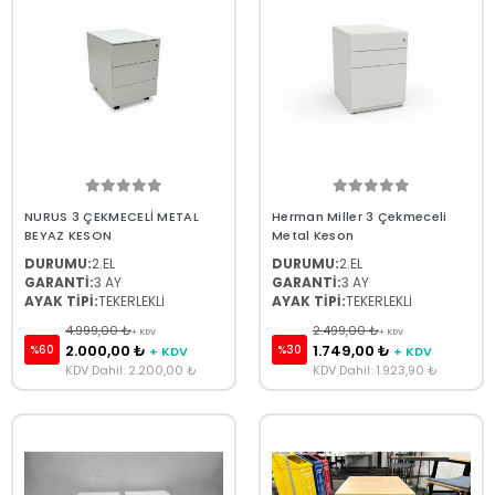
NURUS 3 ÇEKMECELİ METAL
Herman Miller 3 Çekmeceli
BEYAZ KESON
Metal Keson
DURUMU:
2.EL
DURUMU:
2.EL
GARANTİ:
3 AY
GARANTİ:
3 AY
AYAK TİPİ:
TEKERLEKLİ
AYAK TİPİ:
TEKERLEKLİ
4.999,00 ₺
2.499,00 ₺
+ KDV
+ KDV
2.000,00 ₺
1.749,00 ₺
%60
%30
+ KDV
+ KDV
KDV Dahil: 2.200,00 ₺
KDV Dahil: 1.923,90 ₺