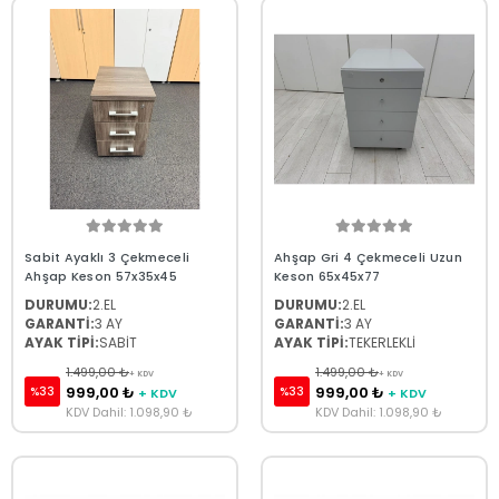
Sabit Ayaklı 3 Çekmeceli
Ahşap Gri 4 Çekmeceli Uzun
Ahşap Keson 57x35x45
Keson 65x45x77
DURUMU:
2.EL
DURUMU:
2.EL
GARANTİ:
3 AY
GARANTİ:
3 AY
AYAK TİPİ:
SABİT
AYAK TİPİ:
TEKERLEKLİ
1.499,00 ₺
1.499,00 ₺
+ KDV
+ KDV
999,00 ₺
999,00 ₺
%33
%33
+ KDV
+ KDV
KDV Dahil: 1.098,90 ₺
KDV Dahil: 1.098,90 ₺