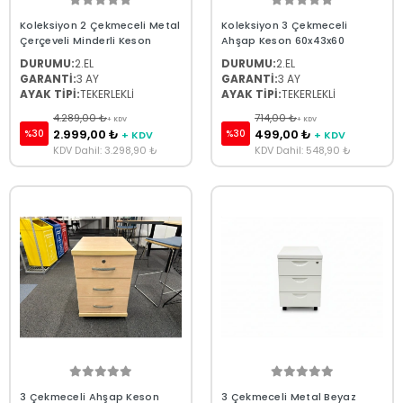
Koleksiyon 2 Çekmeceli Metal
Koleksiyon 3 Çekmeceli
Çerçeveli Minderli Keson
Ahşap Keson 60x43x60
DURUMU:
2.EL
DURUMU:
2.EL
GARANTİ:
3 AY
GARANTİ:
3 AY
AYAK TİPİ:
TEKERLEKLİ
AYAK TİPİ:
TEKERLEKLİ
4.289,00 ₺
714,00 ₺
+ KDV
+ KDV
2.999,00 ₺
499,00 ₺
%30
%30
+ KDV
+ KDV
KDV Dahil: 3.298,90 ₺
KDV Dahil: 548,90 ₺
3 Çekmeceli Ahşap Keson
3 Çekmeceli Metal Beyaz