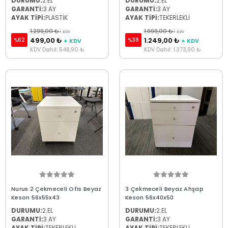
DURUMU:
2.EL
DURUMU:
2.EL
GARANTİ:
3 AY
GARANTİ:
3 AY
AYAK TİPİ:
PLASTİK
AYAK TİPİ:
TEKERLEKLİ
1.299,00 ₺
1.999,00 ₺
+ KDV
+ KDV
499,00 ₺
1.249,00 ₺
%62
%38
+ KDV
+ KDV
KDV Dahil: 548,90 ₺
KDV Dahil: 1.373,90 ₺
Nurus 2 Çekmeceli Ofis Beyaz
3 Çekmeceli Beyaz Ahşap
Keson 56x55x43
Keson 56x40x50
DURUMU:
2.EL
DURUMU:
2.EL
GARANTİ:
3 AY
GARANTİ:
3 AY
AYAK TİPİ:
TEKERLEKLİ
AYAK TİPİ:
TEKERLEKLİ