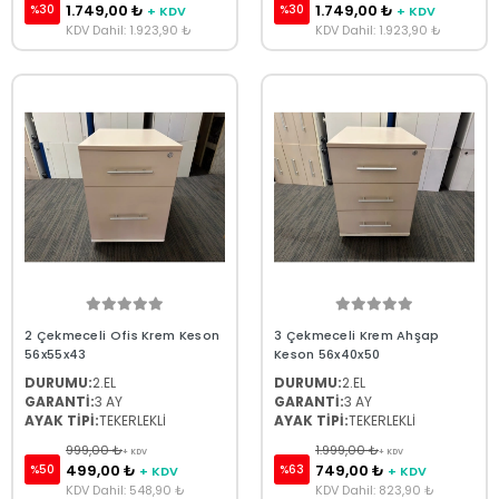
1.749,00 ₺
1.749,00 ₺
%30
%30
+ KDV
+ KDV
KDV Dahil: 1.923,90 ₺
KDV Dahil: 1.923,90 ₺
2 Çekmeceli Ofis Krem Keson
3 Çekmeceli Krem Ahşap
56x55x43
Keson 56x40x50
DURUMU:
2.EL
DURUMU:
2.EL
GARANTİ:
3 AY
GARANTİ:
3 AY
AYAK TİPİ:
TEKERLEKLİ
AYAK TİPİ:
TEKERLEKLİ
999,00 ₺
1.999,00 ₺
+ KDV
+ KDV
499,00 ₺
749,00 ₺
%50
%63
+ KDV
+ KDV
KDV Dahil: 548,90 ₺
KDV Dahil: 823,90 ₺