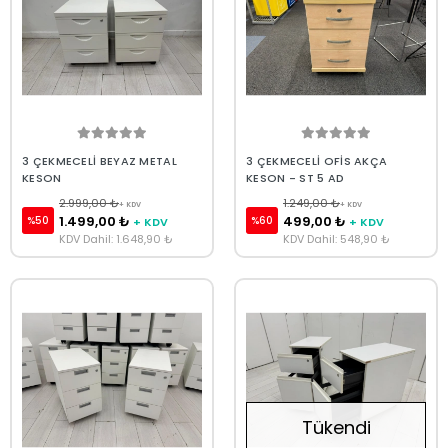
3 ÇEKMECELİ BEYAZ METAL
3 ÇEKMECELİ OFİS AKÇA
KESON
KESON - ST 5 AD
2.999,00 ₺
1.249,00 ₺
+ KDV
+ KDV
1.499,00 ₺
499,00 ₺
%50
%60
+ KDV
+ KDV
KDV Dahil: 1.648,90 ₺
KDV Dahil: 548,90 ₺
Tükendi