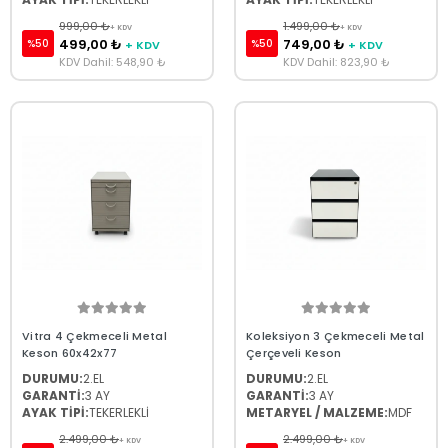
999,00 ₺
1.499,00 ₺
+ KDV
+ KDV
499,00 ₺
749,00 ₺
%50
%50
+ KDV
+ KDV
KDV Dahil: 548,90 ₺
KDV Dahil: 823,90 ₺
Vitra 4 Çekmeceli Metal
Koleksiyon 3 Çekmeceli Metal
Keson 60x42x77
Çerçeveli Keson
DURUMU:
2.EL
DURUMU:
2.EL
GARANTİ:
3 AY
GARANTİ:
3 AY
AYAK TİPİ:
TEKERLEKLİ
METARYEL / MALZEME:
MDF
2.499,00 ₺
2.499,00 ₺
+ KDV
+ KDV