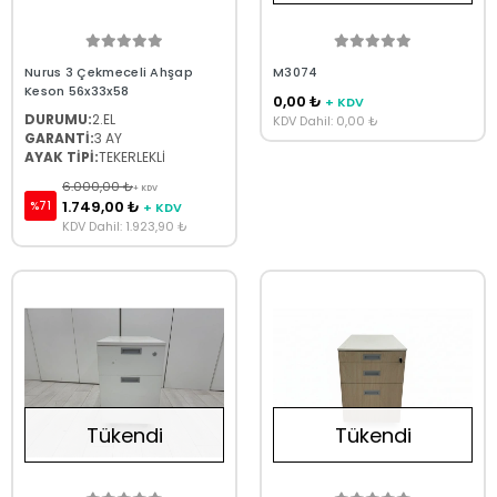
Nurus 3 Çekmeceli Ahşap
M3074
Keson 56x33x58
0,00 ₺
+ KDV
DURUMU:
2.EL
KDV Dahil: 0,00 ₺
GARANTİ:
3 AY
AYAK TİPİ:
TEKERLEKLİ
6.000,00 ₺
+ KDV
1.749,00 ₺
%71
+ KDV
KDV Dahil: 1.923,90 ₺
Tükendi
Tükendi