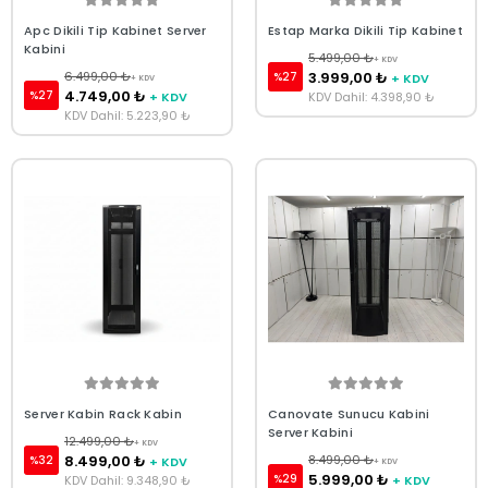
Apc Dikili Tip Kabinet Server
Estap Marka Dikili Tip Kabinet
Kabini
5.499,00 ₺
+ KDV
6.499,00 ₺
3.999,00 ₺
%27
+ KDV
+ KDV
4.749,00 ₺
%27
+ KDV
KDV Dahil: 4.398,90 ₺
KDV Dahil: 5.223,90 ₺
Server Kabin Rack Kabin
Canovate Sunucu Kabini
Server Kabini
12.499,00 ₺
+ KDV
8.499,00 ₺
8.499,00 ₺
%32
+ KDV
+ KDV
5.999,00 ₺
%29
KDV Dahil: 9.348,90 ₺
+ KDV