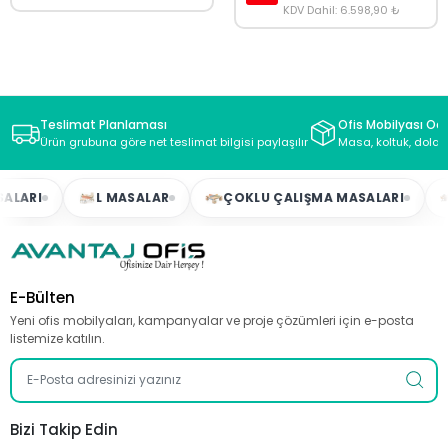
KDV Dahil: 6.598,90 ₺
Teslimat Planlaması
Ofis Mobilyası Oda
Ürün grubuna göre net teslimat bilgisi paylaşılır
Masa, koltuk, dolap
LARI
L MASALAR
ÇOKLU ÇALIŞMA MASALARI
E-Bülten
Yeni ofis mobilyaları, kampanyalar ve proje çözümleri için e-posta
listemize katılın.
Bizi Takip Edin