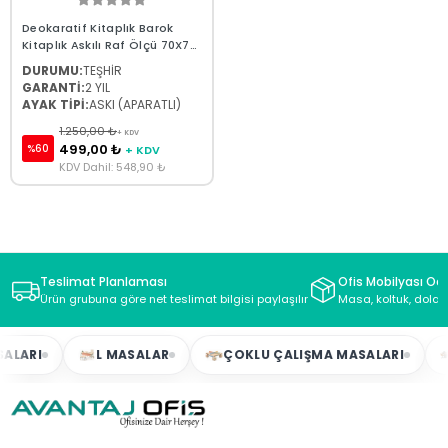
Deokaratif Kitaplık Barok
Kitaplık Askılı Raf Ölçü 70X70
Stok 100
DURUMU:
TEŞHİR
GARANTİ:
2 YIL
AYAK TİPİ:
ASKI (APARATLI)
1.250,00 ₺
+ KDV
499,00 ₺
%60
+ KDV
KDV Dahil: 548,90 ₺
Teslimat Planlaması
Ofis Mobilyası Oda
Ürün grubuna göre net teslimat bilgisi paylaşılır
Masa, koltuk, dolap
ALARI
L MASALAR
ÇOKLU ÇALIŞMA MASALARI