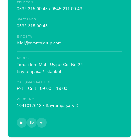
TELEFON
0532 215 00 43
/
0545 211 00 43
WHATSAPP
0532 215 00 43
E-POSTA
bilgi@avantajgrup.com
ADRES
Terazidere Mah. Uygur Cd. No:24
Bayrampaşa / İstanbul
ÇALIŞMA SAATLERI
Pzt – Cmt · 09:00 – 19:00
VERGI NO
1041017612 · Bayrampaşa V.D.
in
fb
yt