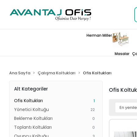
Herman Miller
Masalar
Ça
Ana Sayfa
Çalışma Koltukları
Ofis Koltukları
Alt Kategoriler
Ofis Koltuk
Ofis Koltukları
1
Yönetici Koltuğu
22
Bekleme Koltukları
0
Toplantı Koltukları
0
Oyuncu Koltuğu
3