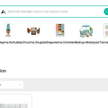
lışma Koltukları
Oturma Grupları
Depolama Üniteleri
Bahçe Mobilyası
Tamam
ları