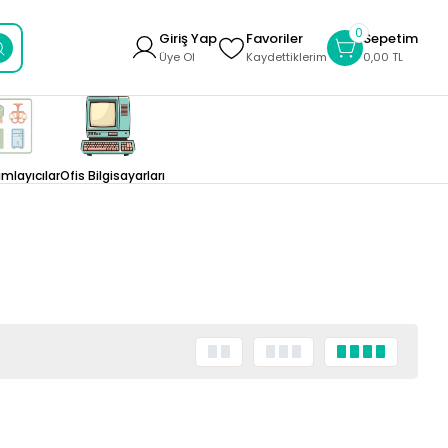
0
Giriş Yap
Favoriler
Sepetim
Üye Ol
Kaydettiklerim
0,00 TL
layıcılar
Ofis Bilgisayarları