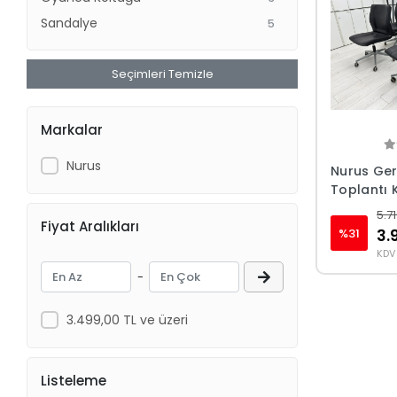
Sandalye
5
Seçimleri Temizle
Markalar
Nurus
Nurus Ger
Toplantı 
Koltuğu
5.7
Fiyat Aralıkları
%31
3.
KDV 
-
3.499,00 TL ve üzeri
Listeleme