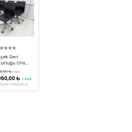
çek Deri
Koltuğu Ofis
19,00 ₺
+ KDV
960,00 ₺
+ KDV
Dahil: 4.356,00 ₺