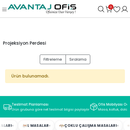
0
Projeksiyon Perdesi
Filtreleme
Sıralama
Ürün bulunamadı.
Teslimat Planlaması
Ofis Mobilyası Oda
Ürün grubuna göre net teslimat bilgisi paylaşılır
Masa, koltuk, dolap
ALARI
L MASALAR
ÇOKLU ÇALIŞMA MASALARI