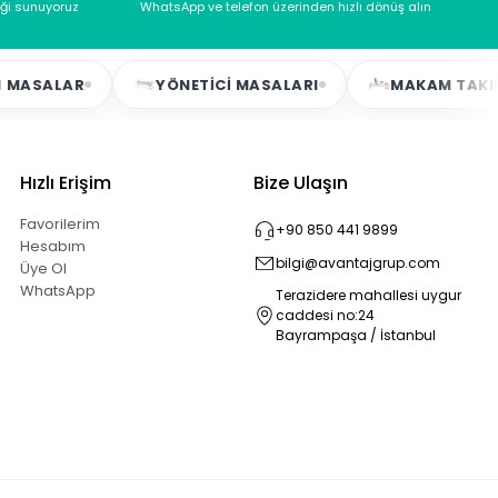
eği sunuyoruz
WhatsApp ve telefon üzerinden hızlı dönüş alın
MASALAR
YÖNETICI MASALARI
MAKAM TAKIMLA
Hızlı Erişim
Bize Ulaşın
Favorilerim
+90 850 441 9899
Hesabım
bilgi@avantajgrup.com
Üye Ol
WhatsApp
Terazidere mahallesi uygur
caddesi no:24
Bayrampaşa / İstanbul