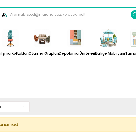
lışma Koltukları
Oturma Grupları
Depolama Üniteleri
Bahçe Mobilyası
Tamam
lunamadı.