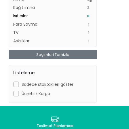
Kağıt imha
3
Isıtıcılar
0
Para Sayma
1
TV
1
Askılıklar
1
Stor Perdeler
2
Seçimleri Temizle
Sehpalar
17
Saksılıklar
0
Listeleme
Yazı Tahtası
5
Projeksiyon Perdesi
0
Sadece stoktakileri göster
Aydınlatma
16
Ücretsiz Kargo
Server Kabini
4
Karo Halılar
12
Diğer Tamamlayıcılar
0
Teslimat Planlaması