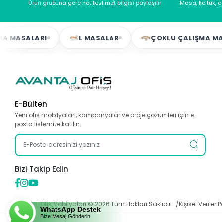
Ürün grubuna göre net teslimat bilgisi paylaşılır
Masa, koltuk, 
MASALARI
L MASALAR
ÇOKLU ÇALIŞMA MASA
E-Bülten
Yeni ofis mobilyaları, kampanyalar ve proje çözümleri için e-
posta listemize katılın.
Bizi Takip Edin
Avantaj Ofis Mobilyaları ©
2026
Tüm Hakları Saklıdır
Kişisel Veriler P
WhatsApp Destek
Bize Mesaj Gönderin