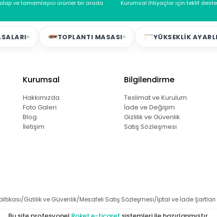
dolap ve tamamlayıcı ürünler bir arada
Kurumsal ihtiyaçlar için teklif dest
LARI
TOPLANTI MASASI
YÜKSEKLIK AYARLI 
Kurumsal
Bilgilendirme
Hakkımızda
Teslimat ve Kurulum
Foto Galeri
İade ve Değişim
Blog
Gizlilik ve Güvenlik
İletişim
Satış Sözleşmesi
olitikası
Gizlilik ve Güvenlik
Mesafeli Satış Sözleşmesi
İptal ve İade Şartları
Bu site profesyonel
Roket e-ticaret
sistemleri ile hazırlanmıştır.