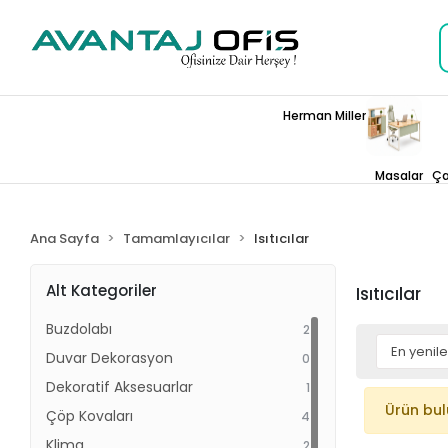
Herman Miller
Masalar
Ça
Ana Sayfa
Tamamlayıcılar
Isıtıcılar
Alt Kategoriler
Isıtıcılar
Buzdolabı
2
Duvar Dekorasyon
0
Dekoratif Aksesuarlar
1
Ürün bu
Çöp Kovaları
4
Klima
2