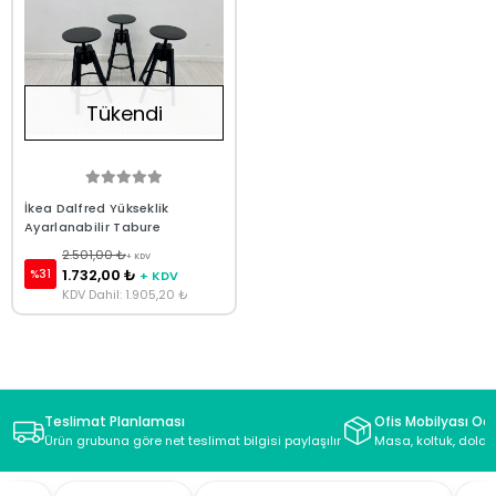
Tükendi
İkea Dalfred Yükseklik
Ayarlanabilir Tabure
2.501,00 ₺
+ KDV
1.732,00 ₺
%31
+ KDV
KDV Dahil: 1.905,20 ₺
Teslimat Planlaması
Ofis Mobilyası Oda
Ürün grubuna göre net teslimat bilgisi paylaşılır
Masa, koltuk, dolap