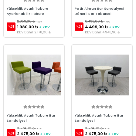
Yükseklik Ayarlı Tabure
Patir Alman Bar Sandalyesi
Ayarlanabilir Tabure
Dönerli Bar Taburesi
2.859,00 ₺
6.499,00 ₺
+ KDV
+ KDV
1.980,00 ₺
4.499,00 ₺
%31
%31
+ KDV
+ KDV
KDV Dahil: 2.178,00 ₺
KDV Dahil: 4.948,90 ₺
Yükseklik Ayarlı Tabure Bar
Yükseklik Ayarlı Tabure Bar
Sandalyesi
Sandalyesi
3.574,00 ₺
3.574,00 ₺
+ KDV
+ KDV
2.475,00 ₺
2.475,00 ₺
%31
%31
+ KDV
+ KDV