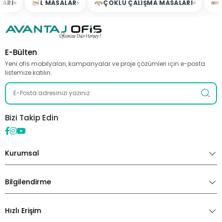
I
L MASALAR
ÇOKLU ÇALIŞMA MASALARI
TO
E-Bülten
Yeni ofis mobilyaları, kampanyalar ve proje çözümleri için e-posta
listemize katılın.
Bizi Takip Edin
Kurumsal
Bilgilendirme
Hızlı Erişim