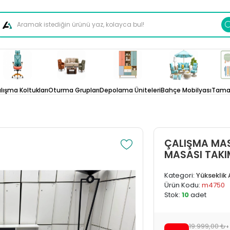
lışma Koltukları
Oturma Grupları
Depolama Üniteleri
Bahçe Mobilyası
Tamam
ÇALIŞMA MAS
MASASI TAKI
Kategori:
Yükseklik
Ürün Kodu:
m4750
Stok:
10
adet
19.999,00 ₺
+