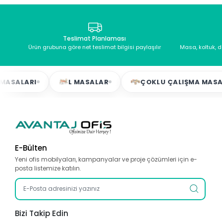
Teslimat Planlaması
Ürün grubuna göre net teslimat bilgisi paylaşılır
Masa, koltuk, 
RI
L MASALAR
ÇOKLU ÇALIŞMA MASALARI
E-Bülten
Yeni ofis mobilyaları, kampanyalar ve proje çözümleri için e-
posta listemize katılın.
Bizi Takip Edin