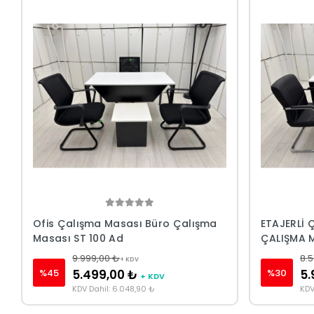
Ofis Çalışma Masası Büro Çalışma
ETAJERLİ 
Masası ST 100 Ad
ÇALIŞMA 
9.999,00 ₺
8.5
+ KDV
%45
%30
5.499,00 ₺
5.
+ KDV
KDV Dahil: 6.048,90 ₺
KDV