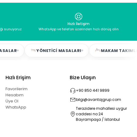
Hızlı İletişim
eği sunuyoruz
WhatsApp ve telefon üzerinden hızlı dönüş alın
YÖNETICI MASALARI
MAKAM TAKIMLARI
Hızlı Erişim
Bize Ulaşın
Favorilerim
+90 850 441 9899
Hesabım
bilgi@avantajgrup.com
Üye Ol
WhatsApp
Terazidere mahallesi uygur
caddesi no:24
Bayrampaşa / İstanbul