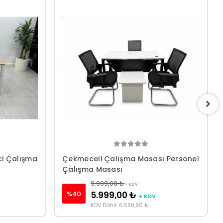
ci Çalışma
Çekmeceli Çalışma Masası Personel
Çalışma Masası
9.999,00 ₺
+ KDV
%40
5.999,00 ₺
+ KDV
KDV Dahil: 6.598,90 ₺