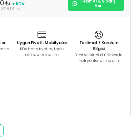
Teklif Al & Sipariş
00 ₺
+ KDV
Ver
3.308,90 ₺
ler
Uygun Fiyatlı Mobilyalar
Teslimat / Kurulum
Bilgisi
lım ve
KDV hariç fiyatlar, toplu
alımda ek indirim
Yeni ve ikinci el ürünlerde
hızlı yönlendirme alın