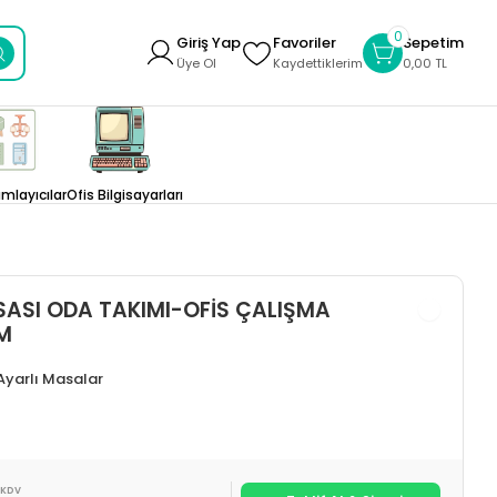
0
Giriş Yap
Favoriler
Sepetim
Üye Ol
Kaydettiklerim
0,00 TL
layıcılar
Ofis Bilgisayarları
ASI ODA TAKIMI-OFİS ÇALIŞMA
M
 Ayarlı Masalar
 KDV