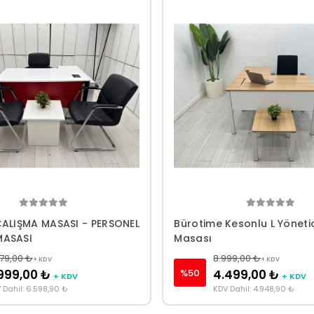
ÇALIŞMA MASASI - PERSONEL
Bürotime Kesonlu L Yöneti
MASASI
Masası
79,00 ₺
8.999,00 ₺
+ KDV
+ KDV
%50
999,00 ₺
4.499,00 ₺
+ KDV
+ KDV
 Dahil: 6.598,90 ₺
KDV Dahil: 4.948,90 ₺