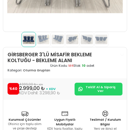
GİRSBERGER 3'LÜ MİSAFİR BEKLEME
KOLTUĞU - BEKLEME ALANI
Ürün Kodu:
M4
Stok:
10
adet
Kategori:
Oturma Grupları
4.999,00 ₺
+ KDV
2.999,00 ₺
Teklif Al & Sipariş
%40
+ KDV
Ver
3.298,90 ₺
Kurumsal Çözümler
Uygun Fiyatlı
Teslimat / Kurulum
Ofisiniz için toplu alım
Mobilyalar
Bilgisi
ve proje desteği
KDV hariç fiyatlar, toplu
Yeni ve ikinci el