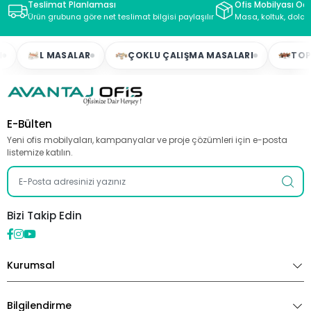
Teslimat Planlaması
Ofis Mobilyası Oda
Ürün grubuna göre net teslimat bilgisi paylaşılır
Masa, koltuk, dolap
L MASALAR
ÇOKLU ÇALIŞMA MASALARI
TOPLAN
E-Bülten
Yeni ofis mobilyaları, kampanyalar ve proje çözümleri için e-posta
listemize katılın.
Bizi Takip Edin
Kurumsal
Bilgilendirme