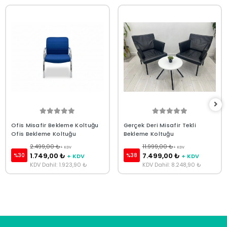
Ofis Misafir Bekleme Koltuğu
Gerçek Deri Misafir Tekli
Ofis Bekleme Koltuğu
Bekleme Koltuğu
2.499,00 ₺
11.999,00 ₺
+ KDV
+ KDV
1.749,00 ₺
7.499,00 ₺
%30
%38
+ KDV
+ KDV
KDV Dahil: 1.923,90 ₺
KDV Dahil: 8.248,90 ₺