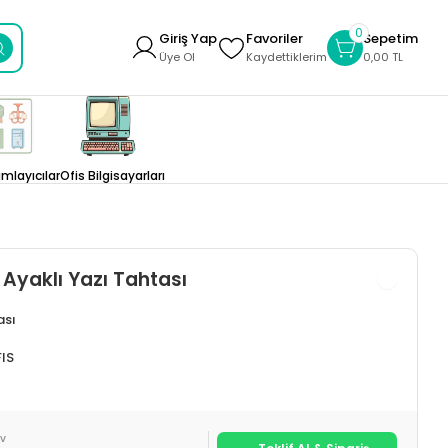
0
Giriş Yap
Favoriler
Sepetim
Üye Ol
Kaydettiklerim
0,00 TL
layıcılar
Ofis Bilgisayarları
 Ayaklı Yazı Tahtası
ası
IS
DV