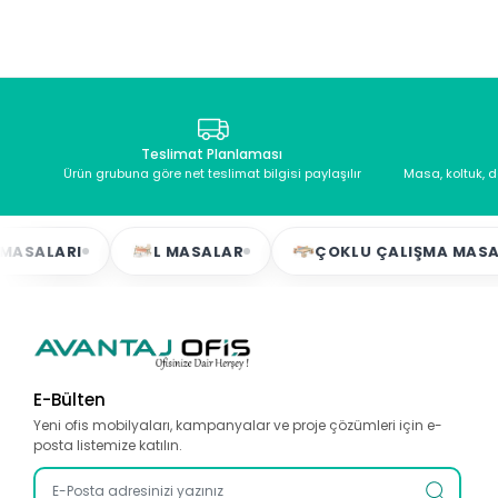
Teslimat Planlaması
Ürün grubuna göre net teslimat bilgisi paylaşılır
Masa, koltuk, 
ARI
L MASALAR
ÇOKLU ÇALIŞMA MASALARI
E-Bülten
Yeni ofis mobilyaları, kampanyalar ve proje çözümleri için e-
posta listemize katılın.