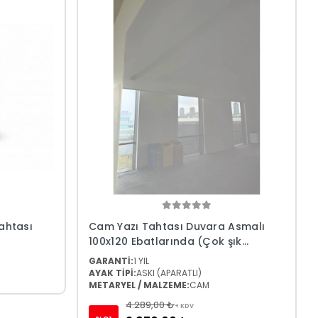
Tahtası
Cam Yazı Tahtası Duvara Asmalı
100x120 Ebatlarında (Çok şık
tasarımlı yazı tahtası)
GARANTİ:
1 YIL
AYAK TİPİ:
ASKI (APARATLI)
METARYEL / MALZEME:
CAM
4.289,00 ₺
+ KDV