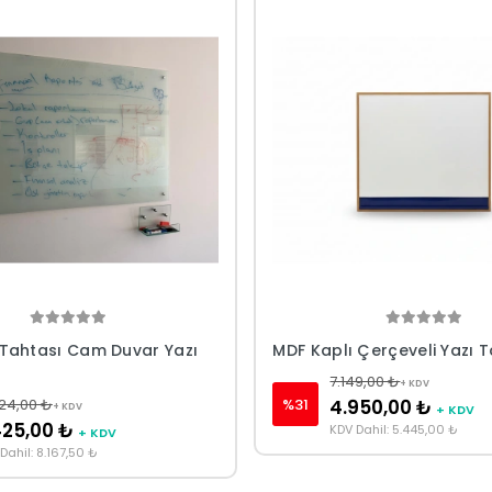
Tahtası Cam Duvar Yazı
MDF Kaplı Çerçeveli Yazı 
7.149,00 ₺
+ KDV
%31
724,00 ₺
4.950,00 ₺
+ KDV
+ KDV
425,00 ₺
KDV Dahil: 5.445,00 ₺
+ KDV
Dahil: 8.167,50 ₺