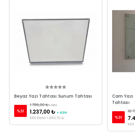
Beyaz Yazı Tahtası Sunum Tahtası
Cam Yazı 
Tahtası
1.786,00 ₺
+ KDV
%31
1.237,00 ₺
10.
+ KDV
%31
7.
KDV Dahil: 1.360,70 ₺
KDV 