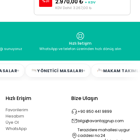
%31
2.970,00 ₺
+ KDV
KDV Dahil: 3.267,00 ₺
Hızlı İletişim
eği sunuyoruz
WhatsApp ve telefon üzerinden hızlı dönüş alın
YÖNETICI MASALARI
MAKAM TAKIMLARI
Hızlı Erişim
Bize Ulaşın
Favorilerim
+90 850 441 9899
Hesabım
bilgi@avantajgrup.com
Üye Ol
WhatsApp
Terazidere mahallesi uygur
caddesi no:24