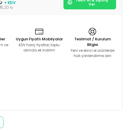
Teklif Al & Sipariş
 ₺
+ KDV
Ver
16,20 ₺
ler
Uygun Fiyatlı Mobilyalar
Teslimat / Kurulum
Bilgisi
lım ve
KDV hariç fiyatlar, toplu
alımda ek indirim
Yeni ve ikinci el ürünlerde
hızlı yönlendirme alın