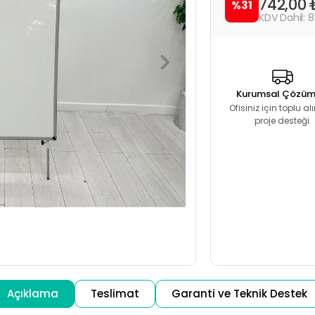
742,00
%31
8
Kurumsal Çözüm
Ofisiniz için toplu a
proje desteği
Açıklama
Teslimat
Garanti ve Teknik Destek