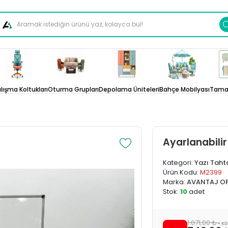
lışma Koltukları
Oturma Grupları
Depolama Üniteleri
Bahçe Mobilyası
Tamam
Ayarlanabilir
Kategori:
Yazı Taht
Ürün Kodu:
M2399
Marka:
AVANTAJ OF
Stok:
10
adet
1.071,00 ₺
+ K