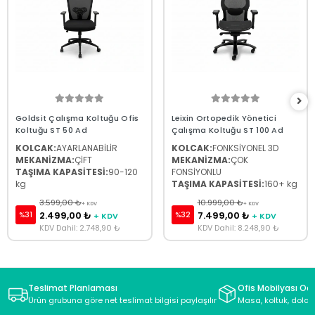
Goldsit Çalışma Koltuğu Ofis
Leixin Ortopedik Yönetici
Koltuğu ST 50 Ad
Çalışma Koltuğu ST 100 Ad
KOLCAK:
AYARLANABİLİR
KOLCAK:
FONKSİYONEL 3D
MEKANİZMA:
ÇİFT
MEKANİZMA:
ÇOK
TAŞIMA KAPASİTESİ:
90-120
FONSİYONLU
kg
TAŞIMA KAPASİTESİ:
160+ kg
3.599,00 ₺
10.999,00 ₺
+ KDV
+ KDV
2.499,00 ₺
7.499,00 ₺
%31
%32
+ KDV
+ KDV
KDV Dahil: 2.748,90 ₺
KDV Dahil: 8.248,90 ₺
Teslimat Planlaması
Ofis Mobilyası Oda
Ürün grubuna göre net teslimat bilgisi paylaşılır
Masa, koltuk, dolap