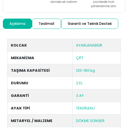
alımda ek indirim
ürünlerde hızlı
yönlendirme alın
Açıklama
Teslimat
Garanti ve Teknik Destek
KOLCAK
AYARLANABİLİR
MEKANİZMA
ÇİFT
TAŞIMA KAPASİTESİ
120-160 kg
DURUMU
2.EL
GARANTİ
3 AY
AYAK TİPİ
TEKERLEKLİ
METARYEL / MALZEME
DÖKME SÜNGER