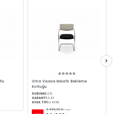
fis
Vitra Visavis Misafir Bekleme
Koltuğu
DURUMU:
2.EL
GARANTİ:
3 AY
AYAK TİPİ:
U AYAK
4.499,00 ₺
+ KDV