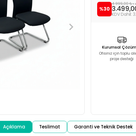
4.999,00 ₺
+ 
3.499,
%30
3
Kurumsal Çözüm
Ofisiniz için toplu a
proje desteği
Açıklama
Teslimat
Garanti ve Teknik Destek