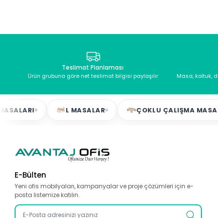
Teslimat Planlaması
Ürün grubuna göre net teslimat bilgisi paylaşılır
Masa, koltuk, 
ARI
L MASALAR
ÇOKLU ÇALIŞMA MASALARI
E-Bülten
Yeni ofis mobilyaları, kampanyalar ve proje çözümleri için e-
posta listemize katılın.