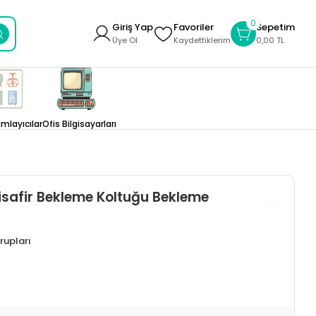
0
Giriş Yap
Favoriler
Sepetim
Üye Ol
Kaydettiklerim
0,00 TL
layıcılar
Ofis Bilgisayarları
isafir Bekleme Koltuğu Bekleme
rupları