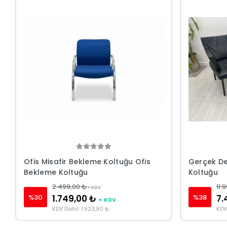
Ofis Misafir Bekleme Koltuğu Ofis
Gerçek Der
Bekleme Koltuğu
Koltuğu
2.499,00 ₺
11.
+ KDV
%30
%38
1.749,00 ₺
7.
+ KDV
KDV Dahil: 1.923,90 ₺
KDV