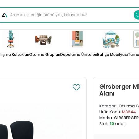
lışma Koltukları
Oturma Grupları
Depolama Üniteleri
Bahçe Mobilyası
Tamam
Girsberger M
Alanı
Kategori:
Oturma G
Ürün Kodu:
M3644
Marka:
GIRSBERGER
Stok:
10
adet