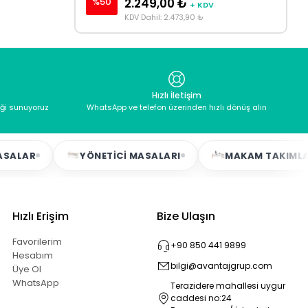
%50
2.249,00 ₺
+ KDV
KDV Dahil: 2.473,90 ₺
Hızlı İletişim
eği sunuyoruz
WhatsApp ve telefon üzerinden hızlı dönüş alın
R
YÖNETICI MASALARI
MAKAM TAKIMLARI
Hızlı Erişim
Bize Ulaşın
Favorilerim
+90 850 441 9899
Hesabım
bilgi@avantajgrup.com
Üye Ol
WhatsApp
Terazidere mahallesi uygur
caddesi no:24