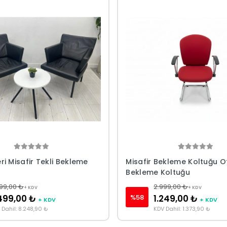
i Misafir Tekli Bekleme
Misafir Bekleme Koltuğu O
Bekleme Koltuğu
999,00 ₺
2.999,00 ₺
+ KDV
+ KDV
%58
499,00 ₺
1.249,00 ₺
+ KDV
+ KDV
 Dahil: 8.248,90 ₺
KDV Dahil: 1.373,90 ₺