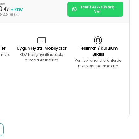
KDV
Teklif Al & Sipariş
00 ₺
+ KDV
Ver
.848,90 ₺
ler
Uygun Fiyatlı Mobilyalar
Teslimat / Kurulum
Bilgisi
lım ve
KDV hariç fiyatlar, toplu
alımda ek indirim
Yeni ve ikinci el ürünlerde
hızlı yönlendirme alın