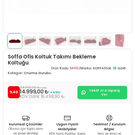
Soffa Ofis Koltuk Takımı Bekleme
Koltuğu
Ürün Kodu:
M4152
Marka:
SOFFA
Stok:
10
adet
Kategori:
Oturma Gurubu
24.999,00 ₺
+ KDV
14.999,00 ₺
Teklif Al & Sipariş
%40
+ KDV
Ver
16.498,90 ₺
Kurumsal Çözümler
Uygun Fiyatlı
Teslimat / Kurulum
Ofisiniz için toplu alım
Mobilyalar
Bilgisi
ve proje desteği
KDV hariç fiyatlar, toplu
Yeni ve ikinci el