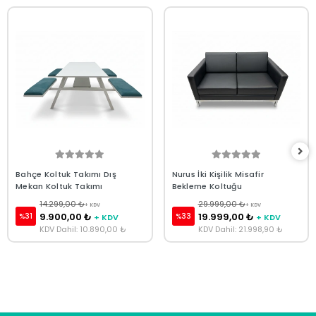
Bahçe Koltuk Takımı Dış
Nurus İki Kişilik Misafir
Mekan Koltuk Takımı
Bekleme Koltuğu
14.299,00 ₺
29.999,00 ₺
+ KDV
+ KDV
9.900,00 ₺
19.999,00 ₺
%31
%33
+ KDV
+ KDV
KDV Dahil: 10.890,00 ₺
KDV Dahil: 21.998,90 ₺