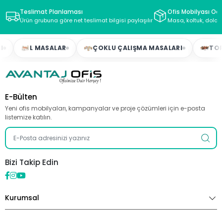
Teslimat Planlaması
Ofis Mobilyası Oda
Ürün grubuna göre net teslimat bilgisi paylaşılır
Masa, koltuk, dolap
L MASALAR
ÇOKLU ÇALIŞMA MASALARI
TOPLA
E-Bülten
Yeni ofis mobilyaları, kampanyalar ve proje çözümleri için e-posta
listemize katılın.
Bizi Takip Edin
Kurumsal