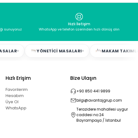
Hızlı İletişim
eği sunuyoruz
WhatsApp ve telefon üzerinden hızlı dönüş alın
R
YÖNETICI MASALARI
MAKAM TAKIMLARI
Hızlı Erişim
Bize Ulaşın
Favorilerim
+90 850 441 9899
Hesabım
bilgi@avantajgrup.com
Üye Ol
WhatsApp
Terazidere mahallesi uygur
caddesi no:24
Bayrampaşa / İstanbul