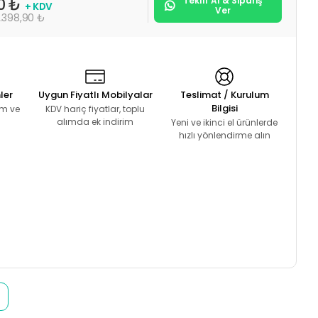
Teklif Al & Sipariş
00 ₺
+ KDV
Ver
.398,90 ₺
ler
Uygun Fiyatlı Mobilyalar
Teslimat / Kurulum
Bilgisi
lım ve
KDV hariç fiyatlar, toplu
alımda ek indirim
Yeni ve ikinci el ürünlerde
hızlı yönlendirme alın