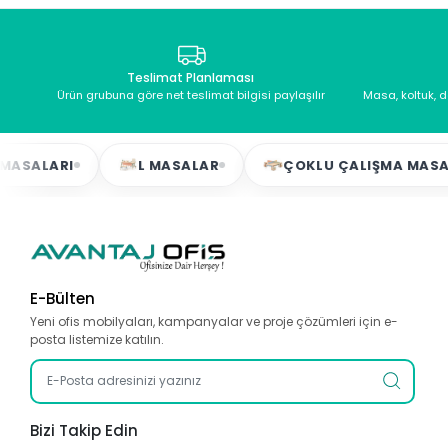
Teslimat Planlaması
Ürün grubuna göre net teslimat bilgisi paylaşılır
Masa, koltuk, 
ARI
L MASALAR
ÇOKLU ÇALIŞMA MASALARI
E-Bülten
Yeni ofis mobilyaları, kampanyalar ve proje çözümleri için e-
posta listemize katılın.
Bizi Takip Edin