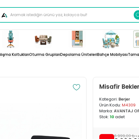
lışma Koltukları
Oturma Grupları
Depolama Üniteleri
Bahçe Mobilyası
Tamam
Misafir Bekle
Kategori:
Berjer
Ürün Kodu:
M4309
Marka:
AVANTAJ OF
Stok:
10
adet
6.999,00 ₺
+ 