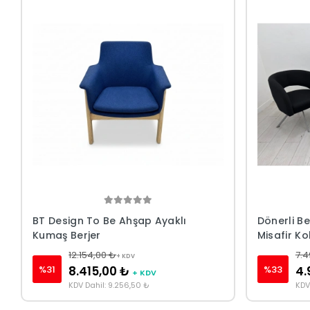
BT Design To Be Ahşap Ayaklı
Dönerli B
Kumaş Berjer
Misafir Ko
12.154,00 ₺
7.4
+ KDV
%31
%33
8.415,00 ₺
4.
+ KDV
KDV Dahil: 9.256,50 ₺
KDV