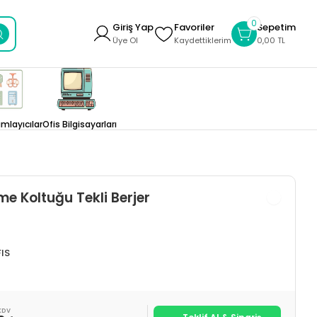
0
Giriş Yap
Favoriler
Sepetim
Üye Ol
Kaydettiklerim
0,00 TL
layıcılar
Ofis Bilgisayarları
me Koltuğu Tekli Berjer
IS
KDV