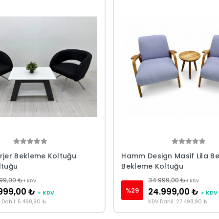
erjer Bekleme Koltuğu
Hamm Design Masif Lila Be
ltuğu
Bekleme Koltuğu
99,00 ₺
34.999,00 ₺
+ KDV
+ KDV
%29
999,00 ₺
24.999,00 ₺
+ KDV
+ KDV
 Dahil: 5.498,90 ₺
KDV Dahil: 27.498,90 ₺