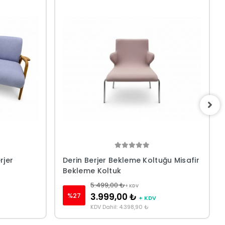
rjer
Derin Berjer Bekleme Koltuğu Misafir
Bekleme Koltuk
5.499,00 ₺
+ KDV
%27
3.999,00 ₺
+ KDV
KDV Dahil: 4.398,90 ₺