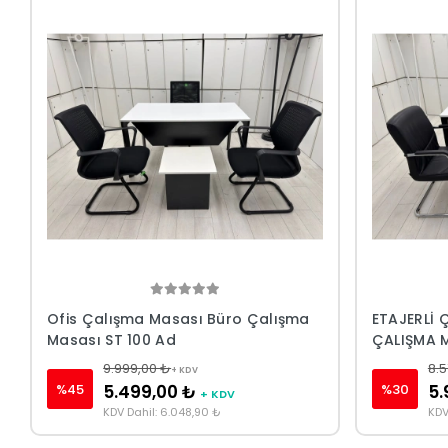
Ofis Çalışma Masası Büro Çalışma
ETAJERLİ 
Masası ST 100 Ad
ÇALIŞMA 
9.999,00 ₺
8.5
+ KDV
%45
%30
5.499,00 ₺
5.
+ KDV
KDV Dahil: 6.048,90 ₺
KDV