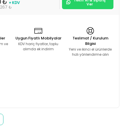
Teklif Al & Sipariş
0 ₺
+ KDV
Ver
.267 ₺
ler
Uygun Fiyatlı Mobilyalar
Teslimat / Kurulum
Bilgisi
lım ve
KDV hariç fiyatlar, toplu
alımda ek indirim
Yeni ve ikinci el ürünlerde
hızlı yönlendirme alın