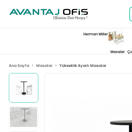
Herman Miller
Masalar
Ça
Ana Sayfa
Masalar
Yükseklik Ayarlı Masalar