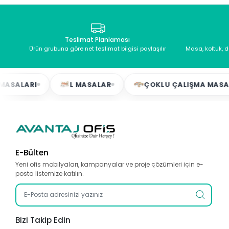
Teslimat Planlaması
Ürün grubuna göre net teslimat bilgisi paylaşılır
Masa, koltuk, 
ARI
L MASALAR
ÇOKLU ÇALIŞMA MASALARI
E-Bülten
Yeni ofis mobilyaları, kampanyalar ve proje çözümleri için e-
posta listemize katılın.
Bizi Takip Edin