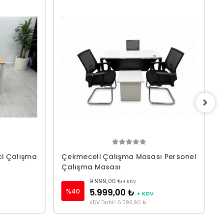
ci Çalışma
Çekmeceli Çalışma Masası Personel
Çalışma Masası
9.999,00 ₺
+ KDV
%40
5.999,00 ₺
+ KDV
KDV Dahil: 6.598,90 ₺