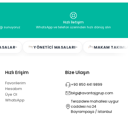
Hızlı İletişim
eği sunuyoruz
WhatsApp ve telefon üzerinden hızlı dönüş alın
R
YÖNETICI MASALARI
MAKAM TAKIMLARI
Hızlı Erişim
Bize Ulaşın
Favorilerim
+90 850 441 9899
Hesabım
bilgi@avantajgrup.com
Üye Ol
WhatsApp
Terazidere mahallesi uygur
caddesi no:24
Bayrampaşa / İstanbul