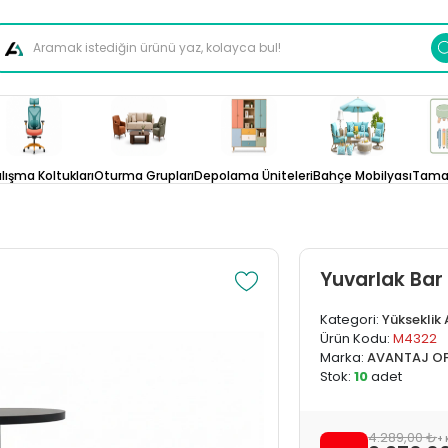
lışma Koltukları
Oturma Grupları
Depolama Üniteleri
Bahçe Mobilyası
Tamam
Yuvarlak Bar
Kategori:
Yükseklik
Ürün Kodu:
M4322
Marka:
AVANTAJ OF
Stok:
10
adet
4.289,00 ₺
+ 