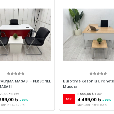
ÇALIŞMA MASASI - PERSONEL
Bürotime Kesonlu L Yöneti
MASASI
Masası
79,00 ₺
8.999,00 ₺
+ KDV
+ KDV
%50
999,00 ₺
4.499,00 ₺
+ KDV
+ KDV
 Dahil: 6.598,90 ₺
KDV Dahil: 4.948,90 ₺