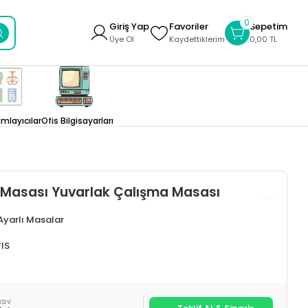
0
Giriş Yap
Favoriler
Sepetim
Üye Ol
Kaydettiklerim
0,00 TL
layıcılar
Ofis Bilgisayarları
 Masası Yuvarlak Çalışma Masası
 Ayarlı Masalar
IS
KDV