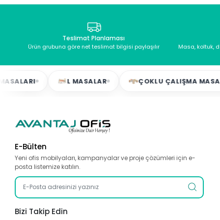
Teslimat Planlaması
Ürün grubuna göre net teslimat bilgisi paylaşılır
Masa, koltuk, 
RI
L MASALAR
ÇOKLU ÇALIŞMA MASALARI
E-Bülten
Yeni ofis mobilyaları, kampanyalar ve proje çözümleri için e-
posta listemize katılın.
Bizi Takip Edin