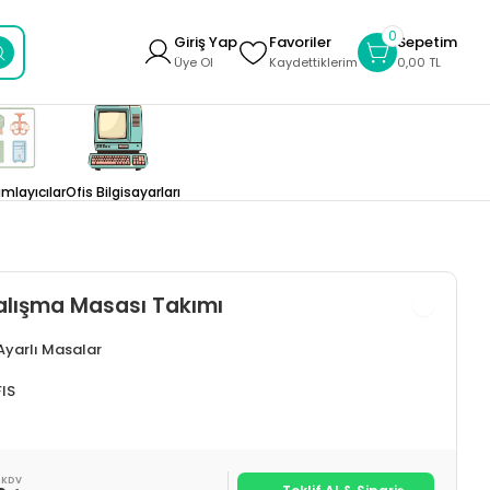
0
Giriş Yap
Favoriler
Sepetim
Üye Ol
Kaydettiklerim
0,00 TL
layıcılar
Ofis Bilgisayarları
alışma Masası Takımı
 Ayarlı Masalar
IS
 KDV