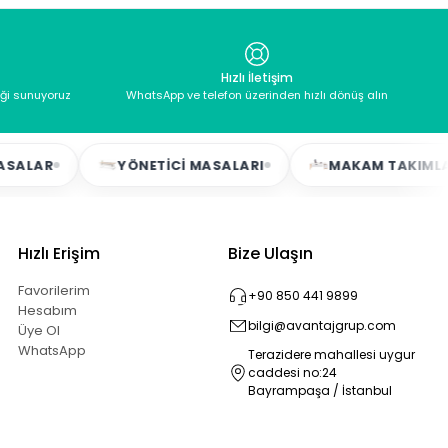
Hızlı İletişim
eği sunuyoruz
WhatsApp ve telefon üzerinden hızlı dönüş alın
YÖNETICI MASALARI
MAKAM TAKIMLARI
Hızlı Erişim
Bize Ulaşın
Favorilerim
+90 850 441 9899
Hesabım
bilgi@avantajgrup.com
Üye Ol
WhatsApp
Terazidere mahallesi uygur
caddesi no:24
Bayrampaşa / İstanbul