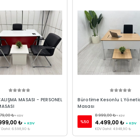
ÇALIŞMA MASASI - PERSONEL
Bürotime Kesonlu L Yöneti
MASASI
Masası
79,00 ₺
8.999,00 ₺
+ KDV
+ KDV
%50
999,00 ₺
4.499,00 ₺
+ KDV
+ KDV
 Dahil: 6.598,90 ₺
KDV Dahil: 4.948,90 ₺