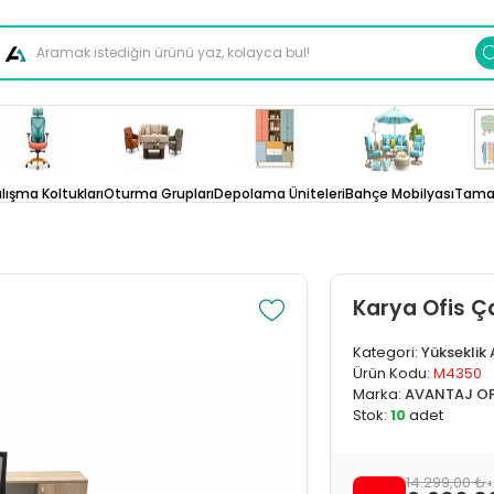
lışma Koltukları
Oturma Grupları
Depolama Üniteleri
Bahçe Mobilyası
Tamam
Karya Ofis Ç
Kategori:
Yükseklik
Ürün Kodu:
M4350
Marka:
AVANTAJ OF
Stok:
10
adet
14.299,00 ₺
+