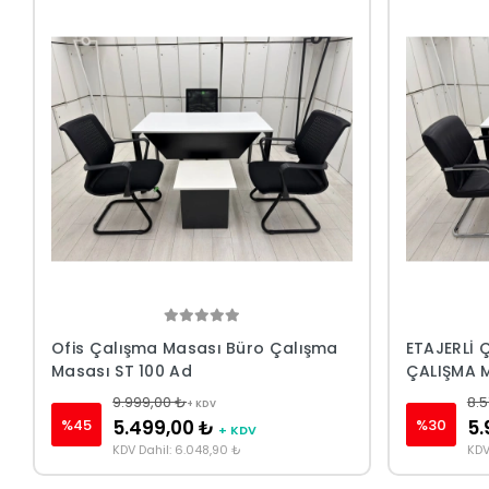
Ofis Çalışma Masası Büro Çalışma
ETAJERLİ 
Masası ST 100 Ad
ÇALIŞMA 
9.999,00 ₺
8.5
+ KDV
%45
%30
5.499,00 ₺
5.
+ KDV
KDV Dahil: 6.048,90 ₺
KDV