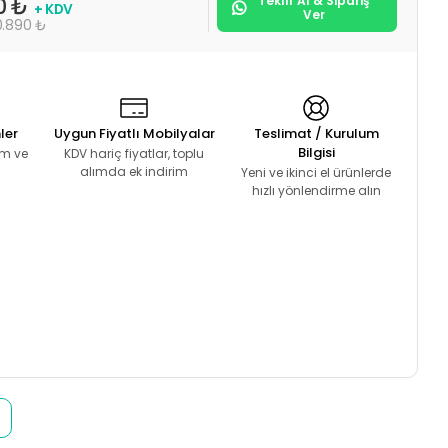
Teklif Al & Sipariş
0 ₺
+ KDV
Ver
0.890 ₺
ler
Uygun Fiyatlı Mobilyalar
Teslimat / Kurulum
Bilgisi
lım ve
KDV hariç fiyatlar, toplu
alımda ek indirim
Yeni ve ikinci el ürünlerde
hızlı yönlendirme alın