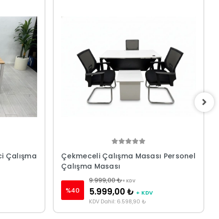
ci Çalışma
Çekmeceli Çalışma Masası Personel
Çalışma Masası
9.999,00 ₺
+ KDV
%40
5.999,00 ₺
+ KDV
KDV Dahil: 6.598,90 ₺