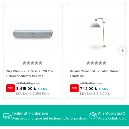
Fuji Plus ++ Isıtıcısız 120 CM
Büyük Yuvarlak Lamba Duvar
Havalandırma Perdesi
Lambası
12.154,00 ₺
1.071,00 ₺
+ KDV
+ KDV
8.415,00 ₺
742,00 ₺
%31
%31
+ KDV
+ KDV
KDV Dahil: 9.256,50 ₺
KDV Dahil: 816,20 ₺
Teslimat Planlaması
Ofis Mobilyası Oda
Ürün grubuna göre net teslimat bilgisi paylaşılır
Masa, koltuk, dolap