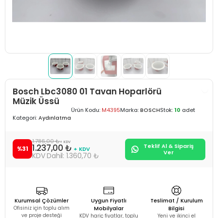
Bosch Lbc3080 01 Tavan Hoparlörü
Müzik Üssü
Ürün Kodu:
M4395
Marka:
BOSCH
Stok:
10
adet
Kategori:
Aydınlatma
1.786,00 ₺
+ KDV
1.237,00 ₺
Teklif Al & Sipariş
%31
+ KDV
Ver
1.360,70 ₺
Kurumsal Çözümler
Uygun Fiyatlı
Teslimat / Kurulum
Ofisiniz için toplu alım
Mobilyalar
Bilgisi
ve proje desteği
KDV hariç fiyatlar, toplu
Yeni ve ikinci el