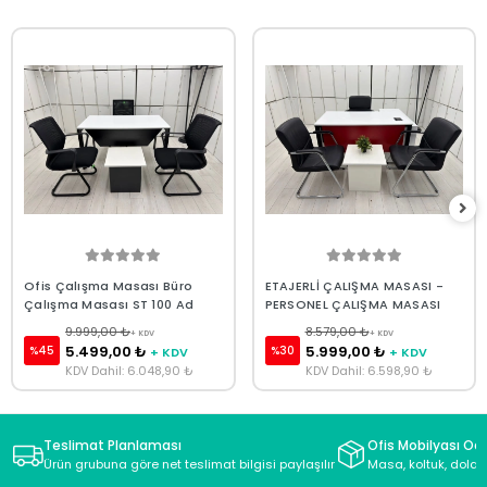
Ofis Çalışma Masası Büro
ETAJERLİ ÇALIŞMA MASASI -
Çalışma Masası ST 100 Ad
PERSONEL ÇALIŞMA MASASI
9.999,00 ₺
8.579,00 ₺
+ KDV
+ KDV
5.499,00 ₺
5.999,00 ₺
%45
%30
+ KDV
+ KDV
KDV Dahil: 6.048,90 ₺
KDV Dahil: 6.598,90 ₺
Teslimat Planlaması
Ofis Mobilyası Oda
Ürün grubuna göre net teslimat bilgisi paylaşılır
Masa, koltuk, dolap