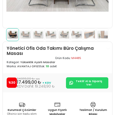
Yönetici Ofis Oda Takımı Büro Çalışma
Masası
Ürün Kodu:
M4485
Kategori:
Yükseklik Ayarlı Masalar
Marka:
AVANTAJ OFIS
Stok:
10
adet
24.999,00 ₺
+ KDV
17.499,00 ₺
Teklif Al & Sipariş
%30
+ KDV
Ver
19.248,90 ₺
Kurumsal Çözümler
Uygun Fiyatlı
Teslimat / Kurulum
Ofisiniz için toplu alım
Mobilyalar
Bilgisi