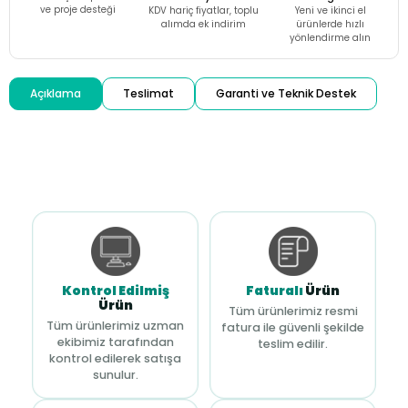
ve proje desteği
KDV hariç fiyatlar, toplu
Yeni ve ikinci el
alımda ek indirim
ürünlerde hızlı
yönlendirme alın
Açıklama
Teslimat
Garanti ve Teknik Destek
Kontrol Edilmiş
Faturalı
Ürün
Ürün
Tüm ürünlerimiz resmi
Tüm ürünlerimiz uzman
fatura ile güvenli şekilde
ekibimiz tarafından
teslim edilir.
kontrol edilerek satışa
sunulur.