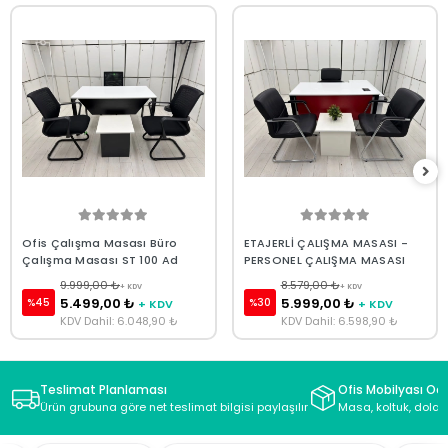
Ofis Çalışma Masası Büro
ETAJERLİ ÇALIŞMA MASASI -
Çalışma Masası ST 100 Ad
PERSONEL ÇALIŞMA MASASI
9.999,00 ₺
8.579,00 ₺
+ KDV
+ KDV
5.499,00 ₺
5.999,00 ₺
%45
%30
+ KDV
+ KDV
KDV Dahil: 6.048,90 ₺
KDV Dahil: 6.598,90 ₺
Teslimat Planlaması
Ofis Mobilyası Oda
Ürün grubuna göre net teslimat bilgisi paylaşılır
Masa, koltuk, dolap