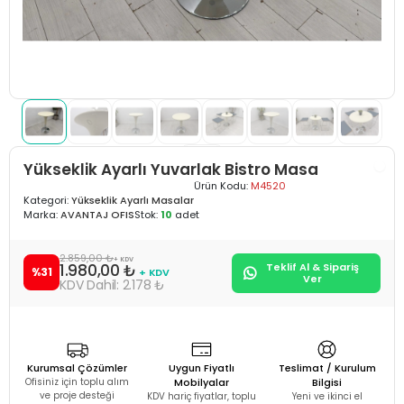
Yükseklik Ayarlı Yuvarlak Bistro Masa
Ürün Kodu:
M4520
Kategori:
Yükseklik Ayarlı Masalar
Marka:
AVANTAJ OFIS
Stok:
10
adet
2.859,00 ₺
+ KDV
1.980,00 ₺
Teklif Al & Sipariş
%31
+ KDV
Ver
2.178 ₺
Kurumsal Çözümler
Uygun Fiyatlı
Teslimat / Kurulum
Ofisiniz için toplu alım
Mobilyalar
Bilgisi
ve proje desteği
KDV hariç fiyatlar, toplu
Yeni ve ikinci el