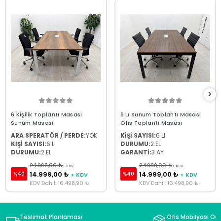
6 Kişilik Toplantı Masası
6 Lı Sunum Toplantı Masası
Sunum Masası
Ofis Toplantı Masası
ARA SPERATÖR / PERDE:
YOK
KİŞİ SAYISI:
6 LI
KİŞİ SAYISI:
6 LI
DURUMU:
2.EL
DURUMU:
2.EL
GARANTİ:
3 AY
24.999,00 ₺
24.999,00 ₺
+ KDV
+ KDV
14.999,00 ₺
14.999,00 ₺
%40
%40
+ KDV
+ KDV
KDV Dahil: 16.498,90 ₺
KDV Dahil: 16.498,90 ₺
Teslimat Planlaması
Ofis Mobilyası Oda