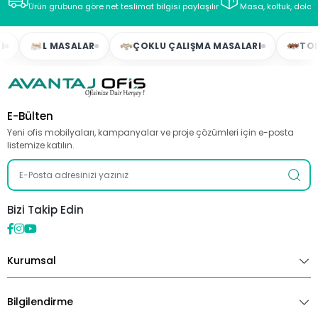
Ürün grubuna göre net teslimat bilgisi paylaşılır
Masa, koltuk, dolap
L MASALAR
ÇOKLU ÇALIŞMA MASALARI
TOPLAN
E-Bülten
Yeni ofis mobilyaları, kampanyalar ve proje çözümleri için e-posta
listemize katılın.
Bizi Takip Edin
Kurumsal
Bilgilendirme