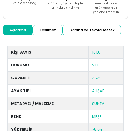
ve proje desteği
KDV hariç fiyatlar, toplu
Yeni ve ikinci el
alımda ek indirim
ürünlerde hızlı
yönlendirme alın
Açıklama
Teslimat
Garanti ve Teknik Destek
KİŞİ SAYISI
10 LU
DURUMU
2.EL
GARANTİ
3 AY
AYAK TİPİ
AHŞAP
METARYEL / MALZEME
SUNTA
RENK
MEŞE
YÜKSEKLİK
75 cm