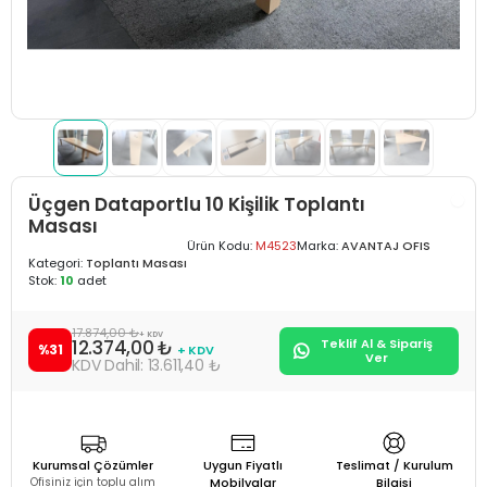
Üçgen Dataportlu 10 Kişilik Toplantı
Masası
Ürün Kodu:
M4523
Marka:
AVANTAJ OFIS
Kategori:
Toplantı Masası
Stok:
10
adet
17.874,00 ₺
+ KDV
12.374,00 ₺
Teklif Al & Sipariş
%31
+ KDV
Ver
13.611,40 ₺
Kurumsal Çözümler
Uygun Fiyatlı
Teslimat / Kurulum
Ofisiniz için toplu alım
Mobilyalar
Bilgisi