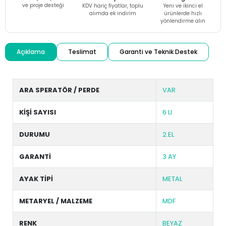
ve proje desteği
KDV hariç fiyatlar, toplu
Yeni ve ikinci el
alımda ek indirim
ürünlerde hızlı
yönlendirme alın
Açıklama
Teslimat
Garanti ve Teknik Destek
ARA SPERATÖR / PERDE
VAR
KİŞİ SAYISI
6 LI
DURUMU
2.EL
GARANTİ
3 AY
AYAK TİPİ
METAL
METARYEL / MALZEME
MDF
RENK
BEYAZ