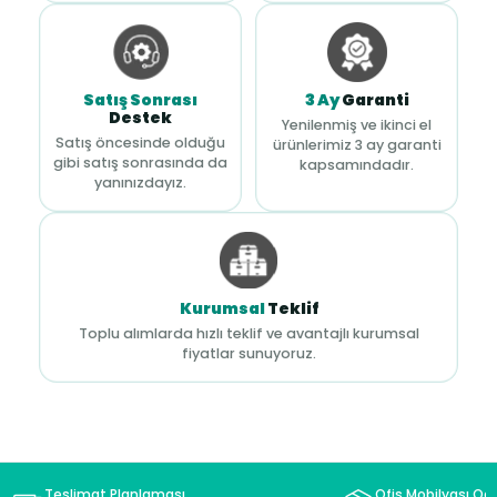
Satış Sonrası
3 Ay
Garanti
Destek
Yenilenmiş ve ikinci el
Satış öncesinde olduğu
ürünlerimiz 3 ay garanti
gibi satış sonrasında da
kapsamındadır.
yanınızdayız.
Kurumsal
Teklif
Toplu alımlarda hızlı teklif ve avantajlı kurumsal
fiyatlar sunuyoruz.
Teslimat Planlaması
Ofis Mobilyası Oda