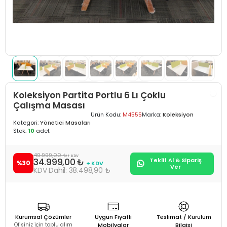
Koleksiyon Partita Portlu 6 Lı Çoklu
Çalışma Masası
Ürün Kodu:
M4555
Marka:
Koleksiyon
Kategori:
Yönetici Masaları
Stok:
10
adet
49.999,00 ₺
+ KDV
34.999,00 ₺
Teklif Al & Sipariş
%30
+ KDV
Ver
38.498,90 ₺
Kurumsal Çözümler
Uygun Fiyatlı
Teslimat / Kurulum
Ofisiniz için toplu alım
Mobilyalar
Bilgisi