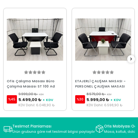
Ofis Çalışma Masası Büro
ETAJERLİ ÇALIŞMA MASASI -
Çalışma Masası ST 100 Ad
PERSONEL ÇALIŞMA MASASI
9.999,00 ₺
8.579,00 ₺
+ KDV
+ KDV
5.499,00 ₺
5.999,00 ₺
%45
%30
+ KDV
+ KDV
KDV Dahil: 6.048,90 ₺
KDV Dahil: 6.598,90 ₺
Teslimat Planlaması
Ofis Mobilyası Oda
Ürün grubuna göre net teslimat bilgisi paylaşılır
Masa, koltuk, dolap