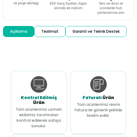
ve proje desteği
KDV hariç fiyatlar, toplu
Yeni ve ikinci el
alımda ek indirim
ürünlerde hızlı
yönlendirme alın
Açıklama
Teslimat
Garanti ve Teknik Destek
Kontrol Edilmiş
Faturalı
Ürün
Ürün
Tüm ürünlerimiz resmi
Tüm ürünlerimiz uzman
fatura ile güvenli şekilde
ekibimiz tarafından
teslim edilir.
kontrol edilerek satışa
sunulur.