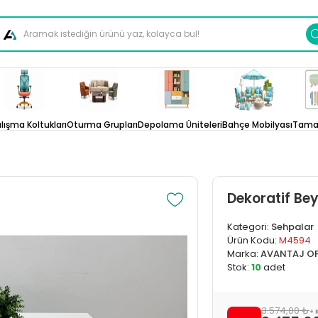
lışma Koltukları
Oturma Grupları
Depolama Üniteleri
Bahçe Mobilyası
Tamam
Dekoratif Be
Kategori:
Sehpalar
Ürün Kodu:
M4594
Marka:
AVANTAJ OF
Stok:
10
adet
3.574,00 ₺
+ 