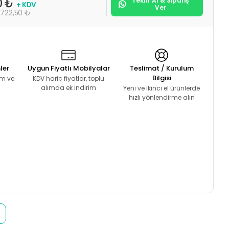
Teklif Al & Sipariş
0 ₺
+ KDV
Ver
.722,50 ₺
ler
Uygun Fiyatlı Mobilyalar
Teslimat / Kurulum
Bilgisi
lım ve
KDV hariç fiyatlar, toplu
alımda ek indirim
Yeni ve ikinci el ürünlerde
hızlı yönlendirme alın