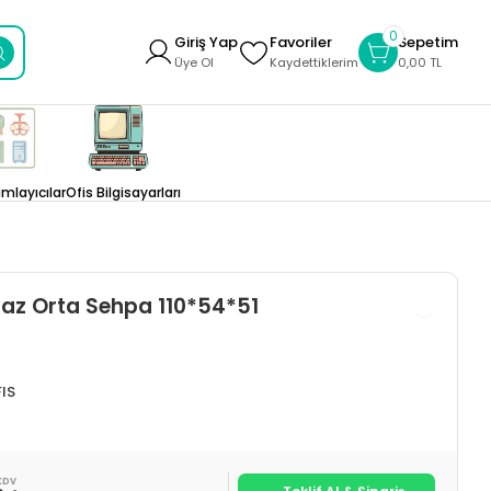
0
Giriş Yap
Favoriler
Sepetim
Üye Ol
Kaydettiklerim
0,00 TL
layıcılar
Ofis Bilgisayarları
yaz Orta Sehpa 110*54*51
IS
KDV