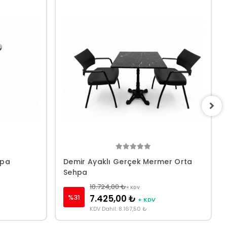
hpa
Demir Ayaklı Gerçek Mermer Orta
Sehpa
10.724,00 ₺
+ KDV
%31
7.425,00 ₺
+ KDV
KDV Dahil: 8.167,50 ₺