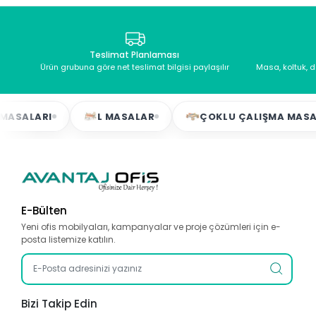
Teslimat Planlaması
Ürün grubuna göre net teslimat bilgisi paylaşılır
Masa, koltuk, 
LARI
L MASALAR
ÇOKLU ÇALIŞMA MASALARI
E-Bülten
Yeni ofis mobilyaları, kampanyalar ve proje çözümleri için e-
posta listemize katılın.
Bizi Takip Edin