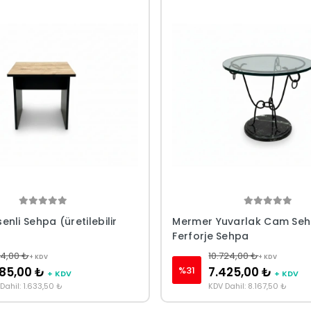
nli Sehpa (üretilebilir
Mermer Yuvarlak Cam Se
Ferforje Sehpa
44,00 ₺
10.724,00 ₺
+ KDV
+ KDV
%31
485,00 ₺
7.425,00 ₺
+ KDV
+ KDV
Dahil: 1.633,50 ₺
KDV Dahil: 8.167,50 ₺