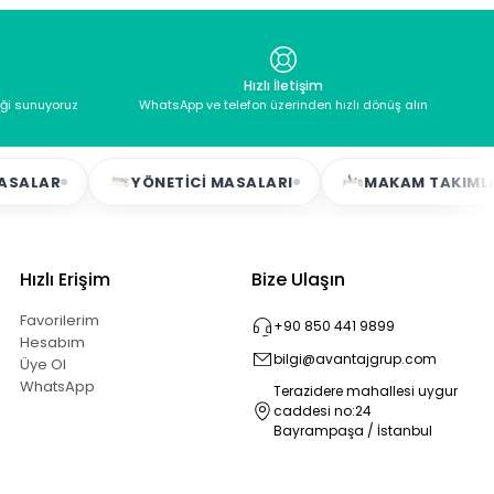
Hızlı İletişim
eği sunuyoruz
WhatsApp ve telefon üzerinden hızlı dönüş alın
AR
YÖNETICI MASALARI
MAKAM TAKIMLARI
Hızlı Erişim
Bize Ulaşın
Favorilerim
+90 850 441 9899
Hesabım
bilgi@avantajgrup.com
Üye Ol
WhatsApp
Terazidere mahallesi uygur
caddesi no:24
Bayrampaşa / İstanbul