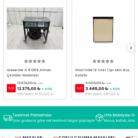
Giesecke D 81369 Alman
İthal İndel B Otel Tipi Mini Buz
Çember Makinesi
Dolabı
17.874,00 ₺
5.004,00 ₺
+ KDV
+ KDV
12.375,00 ₺
3.465,00 ₺
%31
%31
+ KDV
+ KDV
KDV Dahil: 13.612,50 ₺
KDV Dahil: 3.811,50 ₺
Teslimat Planlaması
Ofis Mobilyası Oda
Ürün grubuna göre net teslimat bilgisi paylaşılır
Masa, koltuk, dolap
L MASALAR
ÇOKLU ÇALIŞMA MASALARI
TOPL