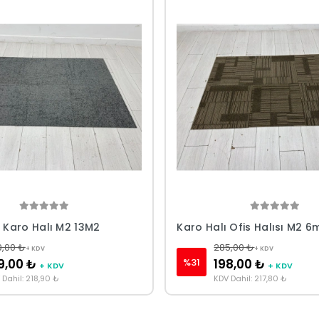
ı Karo Halı M2 13M2
Karo Halı Ofis Halısı M2 6
9,00 ₺
285,00 ₺
+ KDV
+ KDV
%31
9,00 ₺
198,00 ₺
+ KDV
+ KDV
 Dahil: 218,90 ₺
KDV Dahil: 217,80 ₺