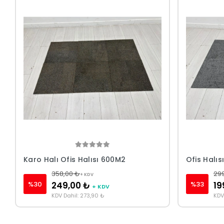
Karo Halı Ofis Halısı 600M2
Ofis Halıs
358,00 ₺
29
+ KDV
%30
%33
249,00 ₺
19
+ KDV
KDV Dahil: 273,90 ₺
KDV