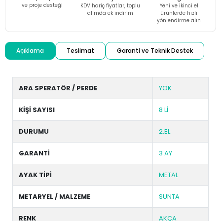
ve proje desteği
KDV hariç fiyatlar, toplu
Yeni ve ikinci el
alımda ek indirim
ürünlerde hızlı
yönlendirme alın
Açıklama
Teslimat
Garanti ve Teknik Destek
ARA SPERATÖR / PERDE
YOK
KİŞİ SAYISI
8 Lİ
DURUMU
2.EL
GARANTİ
3 AY
AYAK TİPİ
METAL
METARYEL / MALZEME
SUNTA
RENK
AKÇA