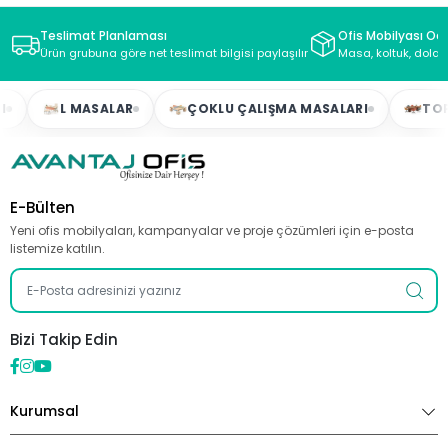
Teslimat Planlaması
Ofis Mobilyası Oda
Ürün grubuna göre net teslimat bilgisi paylaşılır
Masa, koltuk, dolap
L MASALAR
ÇOKLU ÇALIŞMA MASALARI
TOPLAN
E-Bülten
Yeni ofis mobilyaları, kampanyalar ve proje çözümleri için e-posta
listemize katılın.
Bizi Takip Edin
Kurumsal