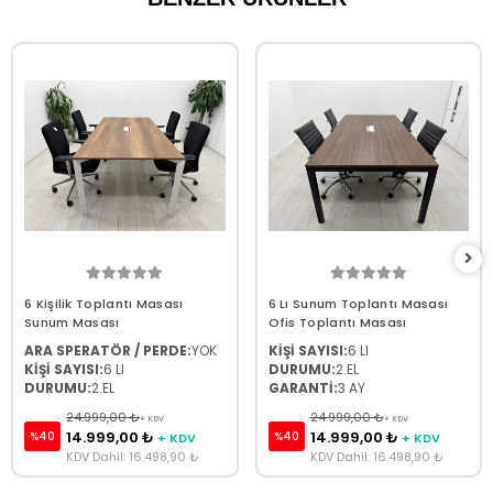
6 Kişilik Toplantı Masası
6 Lı Sunum Toplantı Masası
Sunum Masası
Ofis Toplantı Masası
ARA SPERATÖR / PERDE:
YOK
KİŞİ SAYISI:
6 LI
KİŞİ SAYISI:
6 LI
DURUMU:
2.EL
DURUMU:
2.EL
GARANTİ:
3 AY
24.999,00 ₺
24.999,00 ₺
+ KDV
+ KDV
14.999,00 ₺
14.999,00 ₺
%40
%40
+ KDV
+ KDV
KDV Dahil: 16.498,90 ₺
KDV Dahil: 16.498,90 ₺