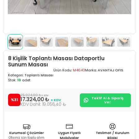
8 Kişilik Toplantı Masası Dataportlu
Sunum Masası
Ürün Kodu:
M4643
Marka:
AVANTAJ OFIS
Kategori:
Toplantı Masası
Stok:
10
adet
25.024,00 ₺
+ KDV
17.324,00 ₺
Teklif Al & Sipariş
%31
+ KDV
Ver
19.056,40 ₺
Kurumsal Çözümler
Uygun Fiyatlı
Teslimat / Kurulum
Ofisiniz için toplu alım
Mobilyalar
Bilgisi