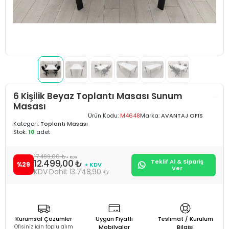
6 Kişilik Beyaz Toplantı Masası Sunum
Masası
Ürün Kodu:
M4648
Marka:
AVANTAJ OFIS
Kategori:
Toplantı Masası
Stok:
10
adet
17.499,00 ₺
+ KDV
12.499,00 ₺
Teklif Al & Sipariş
%29
+ KDV
Ver
13.748,90 ₺
Kurumsal Çözümler
Uygun Fiyatlı
Teslimat / Kurulum
Ofisiniz için toplu alım
Mobilyalar
Bilgisi