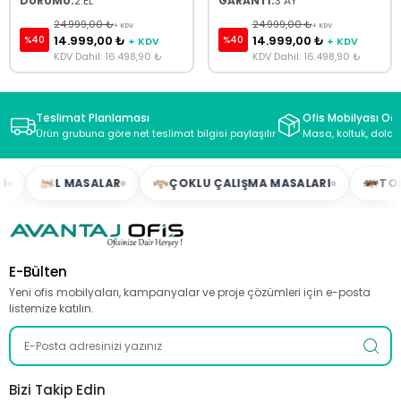
DURUMU:
2.EL
GARANTİ:
3 AY
24.999,00 ₺
24.999,00 ₺
+ KDV
+ KDV
14.999,00 ₺
14.999,00 ₺
%40
%40
+ KDV
+ KDV
KDV Dahil: 16.498,90 ₺
KDV Dahil: 16.498,90 ₺
Teslimat Planlaması
Ofis Mobilyası Oda
Ürün grubuna göre net teslimat bilgisi paylaşılır
Masa, koltuk, dolap
L MASALAR
ÇOKLU ÇALIŞMA MASALARI
TOPLAN
E-Bülten
Yeni ofis mobilyaları, kampanyalar ve proje çözümleri için e-posta
listemize katılın.
Bizi Takip Edin