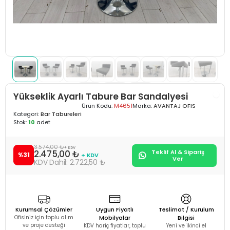
Yükseklik Ayarlı Tabure Bar Sandalyesi
Ürün Kodu:
M4651
Marka:
AVANTAJ OFIS
Kategori:
Bar Tabureleri
Stok:
10
adet
3.574,00 ₺
+ KDV
2.475,00 ₺
Teklif Al & Sipariş
%31
+ KDV
Ver
2.722,50 ₺
Kurumsal Çözümler
Uygun Fiyatlı
Teslimat / Kurulum
Ofisiniz için toplu alım
Mobilyalar
Bilgisi
ve proje desteği
KDV hariç fiyatlar, toplu
Yeni ve ikinci el