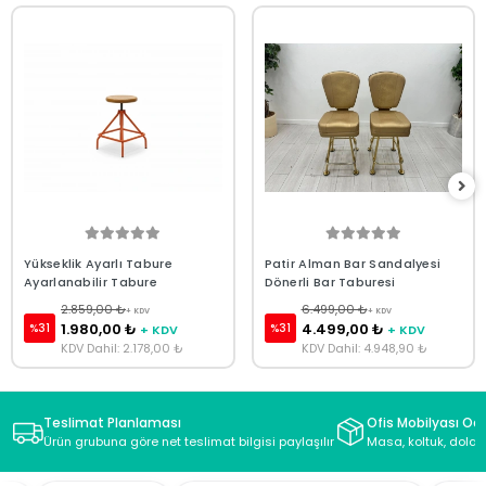
Yükseklik Ayarlı Tabure
Patir Alman Bar Sandalyesi
Ayarlanabilir Tabure
Dönerli Bar Taburesi
2.859,00 ₺
6.499,00 ₺
+ KDV
+ KDV
1.980,00 ₺
4.499,00 ₺
%31
%31
+ KDV
+ KDV
KDV Dahil: 2.178,00 ₺
KDV Dahil: 4.948,90 ₺
Teslimat Planlaması
Ofis Mobilyası Oda
Ürün grubuna göre net teslimat bilgisi paylaşılır
Masa, koltuk, dolap