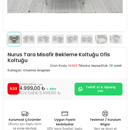
Nurus Tara Misafir Bekleme Koltuğu Ofis
Koltuğu
Ürün Kodu:
M4657
Marka:
Nurus
Stok:
10
adet
Kategori:
Oturma Grupları
7.499,00 ₺
+ KDV
4.999,00 ₺
Teklif Al & Sipariş
%33
+ KDV
Ver
5.498,90 ₺
Kurumsal Çözümler
Uygun Fiyatlı
Teslimat / Kurulum
Ofisiniz için toplu alım
Mobilyalar
Bilgisi
ve proje desteği
KDV hariç fiyatlar, toplu
Yeni ve ikinci el