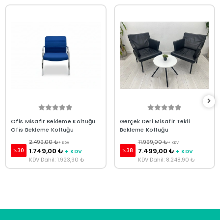
Ofis Misafir Bekleme Koltuğu
Gerçek Deri Misafir Tekli
Ofis Bekleme Koltuğu
Bekleme Koltuğu
2.499,00 ₺
11.999,00 ₺
+ KDV
+ KDV
1.749,00 ₺
7.499,00 ₺
%30
%38
+ KDV
+ KDV
KDV Dahil: 1.923,90 ₺
KDV Dahil: 8.248,90 ₺