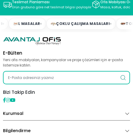
Teslimat Planlaması
Ofis Mobilyası Oda
Ürün grubuna göre net teslimat bilgisi paylaşılır
Masa, koltuk, dolap
L MASALAR
ÇOKLU ÇALIŞMA MASALARI
TOPLAN
E-Bülten
Yeni ofis mobilyaları, kampanyalar ve proje çözümleri için e-posta
listemize katılın.
Bizi Takip Edin
Kurumsal
Bilgilendirme