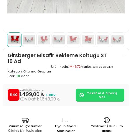
Girsberger Misafir Bekleme Koltuğu ST
10 Ad
Ürün Kodu:
M4672
Marka:
GIRSBERGER
Kategori:
Oturma Grupları
Stok:
10
adet
2.499,00 ₺
+ KDV
1.499,00 ₺
Teklif Al & Sipariş
%40
+ KDV
Ver
1.648,90 ₺
Kurumsal Çözümler
Uygun Fiyatlı
Teslimat / Kurulum
Ofisiniz için toplu alım
Mobilyalar
Bilgisi