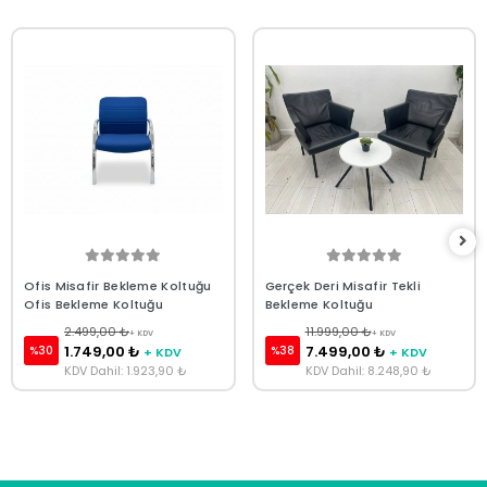
Ofis Misafir Bekleme Koltuğu
Gerçek Deri Misafir Tekli
Ofis Bekleme Koltuğu
Bekleme Koltuğu
2.499,00 ₺
11.999,00 ₺
+ KDV
+ KDV
1.749,00 ₺
7.499,00 ₺
%30
%38
+ KDV
+ KDV
KDV Dahil: 1.923,90 ₺
KDV Dahil: 8.248,90 ₺