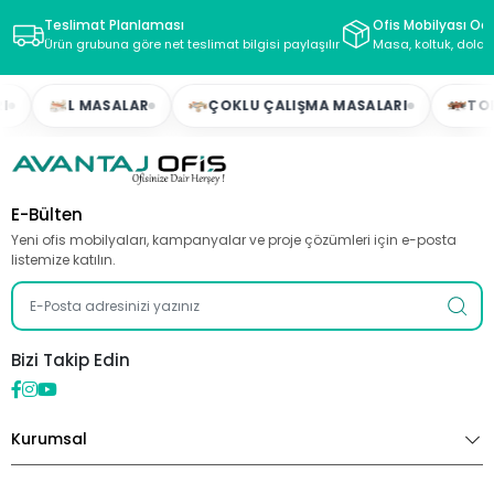
Teslimat Planlaması
Ofis Mobilyası Oda
Ürün grubuna göre net teslimat bilgisi paylaşılır
Masa, koltuk, dolap
L MASALAR
ÇOKLU ÇALIŞMA MASALARI
TOPLAN
E-Bülten
Yeni ofis mobilyaları, kampanyalar ve proje çözümleri için e-posta
listemize katılın.
Bizi Takip Edin
Kurumsal