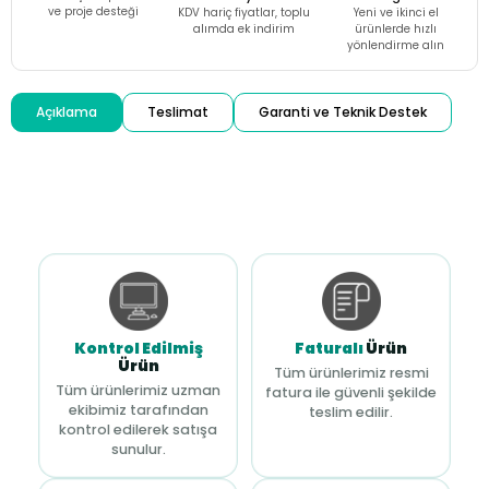
ve proje desteği
KDV hariç fiyatlar, toplu
Yeni ve ikinci el
alımda ek indirim
ürünlerde hızlı
yönlendirme alın
Açıklama
Teslimat
Garanti ve Teknik Destek
Kontrol Edilmiş
Faturalı
Ürün
Ürün
Tüm ürünlerimiz resmi
Tüm ürünlerimiz uzman
fatura ile güvenli şekilde
ekibimiz tarafından
teslim edilir.
kontrol edilerek satışa
sunulur.