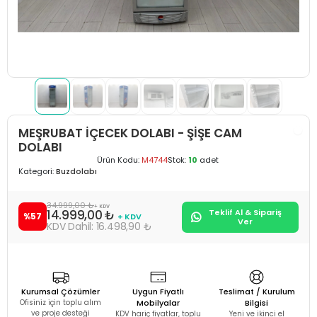
MEŞRUBAT İÇECEK DOLABI - ŞİŞE CAM
DOLABI
Ürün Kodu:
M4744
Stok:
10
adet
Kategori:
Buzdolabı
34.999,00 ₺
+ KDV
14.999,00 ₺
Teklif Al & Sipariş
%57
+ KDV
Ver
16.498,90 ₺
Kurumsal Çözümler
Uygun Fiyatlı
Teslimat / Kurulum
Ofisiniz için toplu alım
Mobilyalar
Bilgisi
ve proje desteği
KDV hariç fiyatlar, toplu
Yeni ve ikinci el