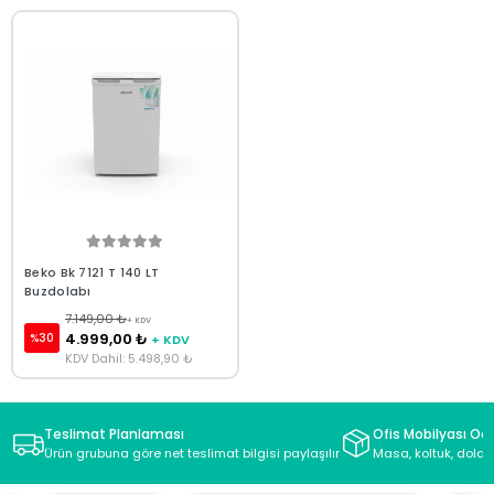
Beko Bk 7121 T 140 LT
Buzdolabı
7.149,00 ₺
+ KDV
4.999,00 ₺
%30
+ KDV
KDV Dahil: 5.498,90 ₺
Teslimat Planlaması
Ofis Mobilyası Oda
Ürün grubuna göre net teslimat bilgisi paylaşılır
Masa, koltuk, dolap