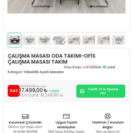
ÇALIŞMA MASASI ODA TAKIMI-OFİS
ÇALIŞMA MASASI TAKIM
Ürün Kodu:
m4748
Stok:
10
adet
Kategori:
Yükseklik Ayarlı Masalar
29.999,00 ₺
+ KDV
17.499,00 ₺
Teklif Al & Sipariş
%42
+ KDV
Ver
19.248,90 ₺
Kurumsal Çözümler
Uygun Fiyatlı
Teslimat / Kurulum
Ofisiniz için toplu alım
Mobilyalar
Bilgisi
ve proje desteği
KDV hariç fiyatlar, toplu
Yeni ve ikinci el