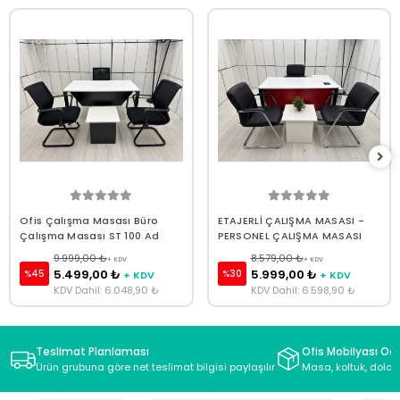
Ofis Çalışma Masası Büro
ETAJERLİ ÇALIŞMA MASASI -
Çalışma Masası ST 100 Ad
PERSONEL ÇALIŞMA MASASI
9.999,00 ₺
8.579,00 ₺
+ KDV
+ KDV
5.499,00 ₺
5.999,00 ₺
%45
%30
+ KDV
+ KDV
KDV Dahil: 6.048,90 ₺
KDV Dahil: 6.598,90 ₺
Teslimat Planlaması
Ofis Mobilyası Oda
Ürün grubuna göre net teslimat bilgisi paylaşılır
Masa, koltuk, dolap