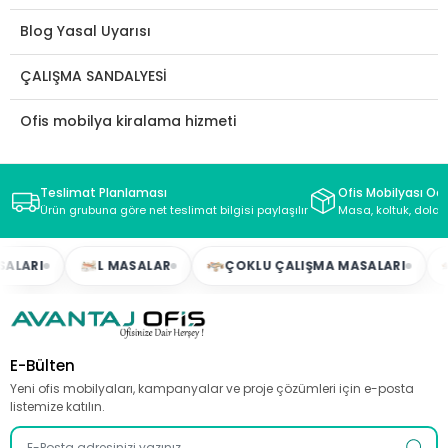
Blog Yasal Uyarısı
ÇALIŞMA SANDALYESİ
Ofis mobilya kiralama hizmeti
Teslimat Planlaması
Ofis Mobilyası Oda
Ürün grubuna göre net teslimat bilgisi paylaşılır
Masa, koltuk, dolap
LARI
L MASALAR
ÇOKLU ÇALIŞMA MASALARI
E-Bülten
Yeni ofis mobilyaları, kampanyalar ve proje çözümleri için e-posta
listemize katılın.