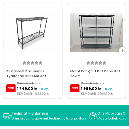
Portashelf Paslanmaz
Metal Raf Çelif Raf Depo Raf
Ayarlanabilir Demir Raf
Takım
2.499,00 ₺
2.999,00 ₺
+ KDV
+ KDV
1.749,00 ₺
1.999,00 ₺
%30
%33
+ KDV
+ KDV
KDV Dahil: 1.923,90 ₺
KDV Dahil: 2.198,90 ₺
Teslimat Planlaması
Ofis Mobilyası Oda
Ürün grubuna göre net teslimat bilgisi paylaşılır
Masa, koltuk, dolap