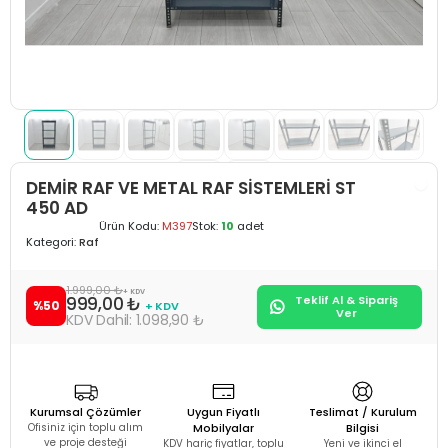
DEMİR RAF VE METAL RAF SİSTEMLERİ ST
450 AD
Ürün Kodu:
M397
Stok:
10
adet
Kategori:
Raf
1.999,00 ₺
+ KDV
999,00 ₺
Teklif Al & Sipariş
%50
+ KDV
Ver
1.098,90 ₺
Kurumsal Çözümler
Uygun Fiyatlı
Teslimat / Kurulum
Ofisiniz için toplu alım
Mobilyalar
Bilgisi
ve proje desteği
KDV hariç fiyatlar, toplu
Yeni ve ikinci el