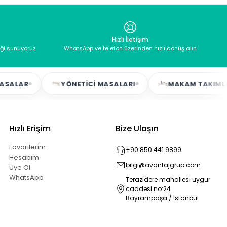
Hızlı İletişim
eği sunuyoruz
WhatsApp ve telefon üzerinden hızlı dönüş alın
R
YÖNETICI MASALARI
MAKAM TAKIMLARI
Hızlı Erişim
Bize Ulaşın
Favorilerim
+90 850 441 9899
Hesabım
bilgi@avantajgrup.com
Üye Ol
WhatsApp
Terazidere mahallesi uygur
caddesi no:24
Bayrampaşa / İstanbul