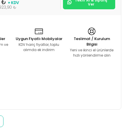
Teklif Al & Sipariş
0 ₺
+ KDV
Ver
.923,90 ₺
ler
Uygun Fiyatlı Mobilyalar
Teslimat / Kurulum
Bilgisi
lım ve
KDV hariç fiyatlar, toplu
alımda ek indirim
Yeni ve ikinci el ürünlerde
hızlı yönlendirme alın