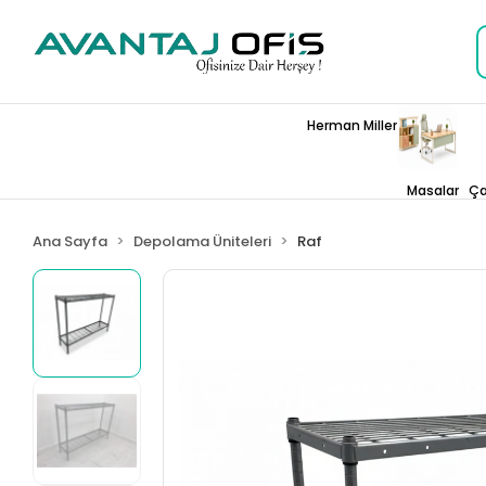
Herman Miller
Masalar
Ça
Ana Sayfa
Depolama Üniteleri
Raf