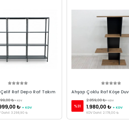
 Çelif Raf Depo Raf Takım
Ahşap Çoklu Raf Köşe Duv
999,00 ₺
2.859,00 ₺
+ KDV
+ KDV
%31
999,00 ₺
1.980,00 ₺
+ KDV
+ KDV
 Dahil: 3.298,90 ₺
KDV Dahil: 2.178,00 ₺