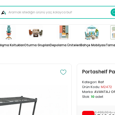
lışma Koltukları
Oturma Grupları
Depolama Üniteleri
Bahçe Mobilyası
Tamam
Portashelf P
Kategori:
Raf
Ürün Kodu:
M2472
Marka:
AVANTAJ OF
Stok:
10
adet
2.499,00 ₺
+ 