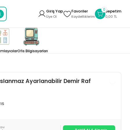
0
Giriş Yap
Favoriler
Sepetim
Üye Ol
Kaydettiklerim
0,00 TL
layıcılar
Ofis Bilgisayarları
aslanmaz Ayarlanabilir Demir Raf
IS
KDV