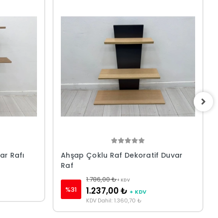
ar Rafı
Ahşap Çoklu Raf Dekoratif Duvar
Raf
1.786,00 ₺
+ KDV
%31
1.237,00 ₺
+ KDV
KDV Dahil: 1.360,70 ₺