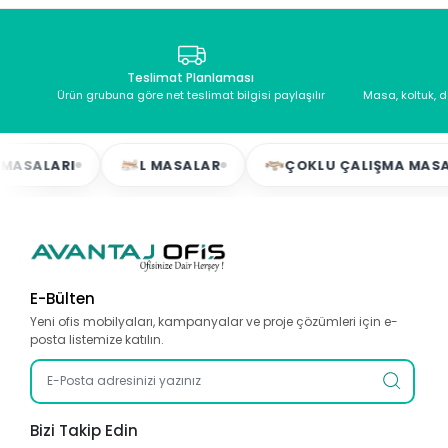
Teslimat Planlaması
Ürün grubuna göre net teslimat bilgisi paylaşılır
Masa, koltuk, 
ARI
L MASALAR
ÇOKLU ÇALIŞMA MASALARI
E-Bülten
Yeni ofis mobilyaları, kampanyalar ve proje çözümleri için e-
posta listemize katılın.
Bizi Takip Edin