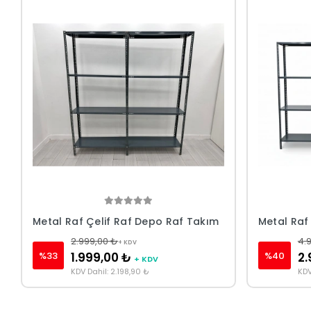
Metal Raf Çelif Raf Depo Raf Takım
Metal Raf
2.999,00 ₺
4.
+ KDV
%33
%40
1.999,00 ₺
2.
+ KDV
KDV Dahil: 2.198,90 ₺
KDV