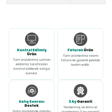
Kontrol Edilmiş
Faturalı
Ürün
Ürün
Tüm ürünlerimiz resmi
Tüm ürünlerimiz uzman
fatura ile güvenli şekilde
ekibimiz tarafından
teslim edilir.
kontrol edilerek satışa
sunulur.
Satış Sonrası
3 Ay
Garanti
Destek
Yenilenmiş ve ikinci el
Satış öncesinde olduğu
ürünlerimiz 3 ay garanti