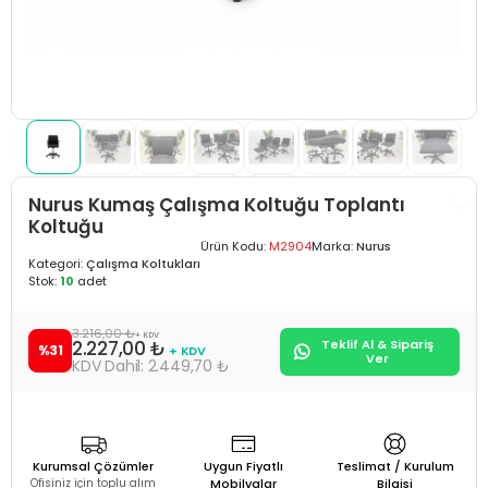
Nurus Kumaş Çalışma Koltuğu Toplantı
Koltuğu
Ürün Kodu:
M2904
Marka:
Nurus
Kategori:
Çalışma Koltukları
Stok:
10
adet
3.216,00 ₺
+ KDV
2.227,00 ₺
Teklif Al & Sipariş
%31
+ KDV
Ver
2.449,70 ₺
Kurumsal Çözümler
Uygun Fiyatlı
Teslimat / Kurulum
Ofisiniz için toplu alım
Mobilyalar
Bilgisi