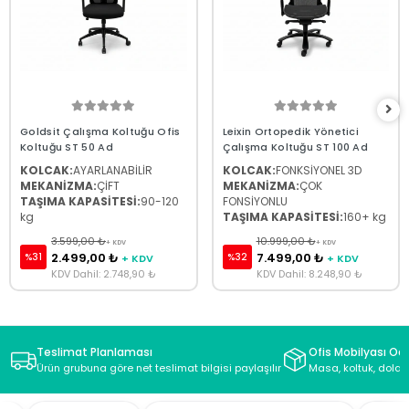
Goldsit Çalışma Koltuğu Ofis
Leixin Ortopedik Yönetici
Koltuğu ST 50 Ad
Çalışma Koltuğu ST 100 Ad
KOLCAK:
AYARLANABİLİR
KOLCAK:
FONKSİYONEL 3D
MEKANİZMA:
ÇİFT
MEKANİZMA:
ÇOK
TAŞIMA KAPASİTESİ:
90-120
FONSİYONLU
kg
TAŞIMA KAPASİTESİ:
160+ kg
3.599,00 ₺
10.999,00 ₺
+ KDV
+ KDV
2.499,00 ₺
7.499,00 ₺
%31
%32
+ KDV
+ KDV
KDV Dahil: 2.748,90 ₺
KDV Dahil: 8.248,90 ₺
Teslimat Planlaması
Ofis Mobilyası Oda
Ürün grubuna göre net teslimat bilgisi paylaşılır
Masa, koltuk, dolap