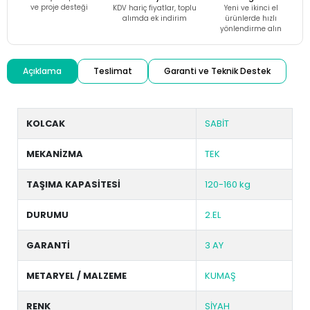
ve proje desteği
KDV hariç fiyatlar, toplu
Yeni ve ikinci el
alımda ek indirim
ürünlerde hızlı
yönlendirme alın
Açıklama
Teslimat
Garanti ve Teknik Destek
KOLCAK
SABİT
MEKANİZMA
TEK
TAŞIMA KAPASİTESİ
120-160 kg
DURUMU
2.EL
GARANTİ
3 AY
METARYEL / MALZEME
KUMAŞ
RENK
SİYAH