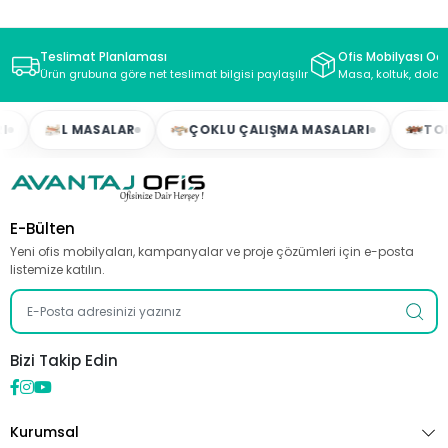
Teslimat Planlaması
Ofis Mobilyası Oda
Ürün grubuna göre net teslimat bilgisi paylaşılır
Masa, koltuk, dolap
L MASALAR
ÇOKLU ÇALIŞMA MASALARI
TOPLA
E-Bülten
Yeni ofis mobilyaları, kampanyalar ve proje çözümleri için e-posta
listemize katılın.
Bizi Takip Edin
Kurumsal