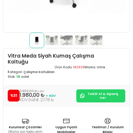
Vitra Meda Siyah Kumaş Çalışma
Koltuğu
Ürün Kodu:
M2928
Marka:
Vitra
Kategori:
Çalışma Koltukları
Stok:
10
adet
2.859,00 ₺
+ KDV
1.980,00 ₺
Teklif Al & Sipariş
%31
+ KDV
Ver
2.178 ₺
Kurumsal Çözümler
Uygun Fiyatlı
Teslimat / Kurulum
Ofisiniz için toplu alım
Mobilyalar
Bilgisi