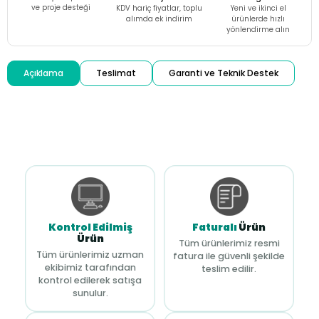
ve proje desteği
KDV hariç fiyatlar, toplu
Yeni ve ikinci el
alımda ek indirim
ürünlerde hızlı
yönlendirme alın
Açıklama
Teslimat
Garanti ve Teknik Destek
Kontrol Edilmiş
Faturalı
Ürün
Ürün
Tüm ürünlerimiz resmi
Tüm ürünlerimiz uzman
fatura ile güvenli şekilde
ekibimiz tarafından
teslim edilir.
kontrol edilerek satışa
sunulur.