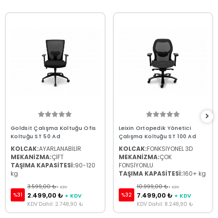
Goldsit Çalışma Koltuğu Ofis
Leixin Ortopedik Yönetici
Koltuğu ST 50 Ad
Çalışma Koltuğu ST 100 Ad
KOLCAK:
AYARLANABİLİR
KOLCAK:
FONKSİYONEL 3D
MEKANİZMA:
ÇİFT
MEKANİZMA:
ÇOK
TAŞIMA KAPASİTESİ:
90-120
FONSİYONLU
kg
TAŞIMA KAPASİTESİ:
160+ kg
3.599,00 ₺
10.999,00 ₺
+ KDV
+ KDV
2.499,00 ₺
7.499,00 ₺
%31
%32
+ KDV
+ KDV
KDV Dahil: 2.748,90 ₺
KDV Dahil: 8.248,90 ₺