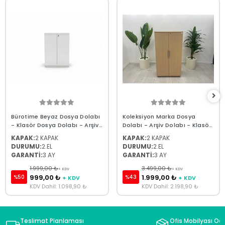
Bürotime Beyaz Dosya Dolabı
Koleksiyon Marka Dosya
- Klasör Dosya Dolabı - Arşiv
Dolabı - Arşiv Dolabı - Klasör
Dosya Dolabı 110.80.40
Dosya Dolabı 148x80x43
KAPAK:
2 KAPAK
KAPAK:
2 KAPAK
M3268
DURUMU:
2.EL
DURUMU:
2.EL
GARANTİ:
3 AY
GARANTİ:
3 AY
1.999,00 ₺
3.499,00 ₺
+ KDV
+ KDV
999,00 ₺
1.999,00 ₺
%50
%43
+ KDV
+ KDV
KDV Dahil: 1.098,90 ₺
KDV Dahil: 2.198,90 ₺
Teslimat Planlaması
Ofis Mobilyası Oda