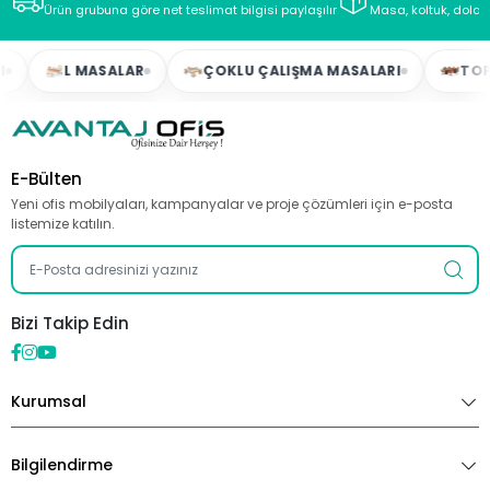
Ürün grubuna göre net teslimat bilgisi paylaşılır
Masa, koltuk, dolap
L MASALAR
ÇOKLU ÇALIŞMA MASALARI
TOPLAN
E-Bülten
Yeni ofis mobilyaları, kampanyalar ve proje çözümleri için e-posta
listemize katılın.
Bizi Takip Edin
Kurumsal
Bilgilendirme