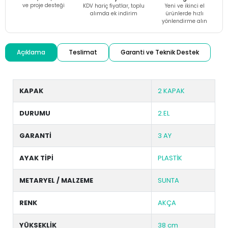
ve proje desteği
KDV hariç fiyatlar, toplu
Yeni ve ikinci el
alımda ek indirim
ürünlerde hızlı
yönlendirme alın
Açıklama
Teslimat
Garanti ve Teknik Destek
KAPAK
2 KAPAK
DURUMU
2.EL
GARANTİ
3 AY
AYAK TİPİ
PLASTİK
METARYEL / MALZEME
SUNTA
RENK
AKÇA
YÜKSEKLİK
38 cm