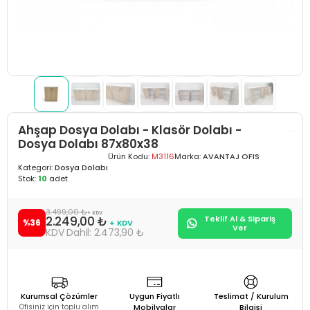
Ahşap Dosya Dolabı - Klasör Dolabı -
Dosya Dolabı 87x80x38
Ürün Kodu:
M3116
Marka:
AVANTAJ OFIS
Kategori:
Dosya Dolabı
Stok:
10
adet
3.499,00 ₺
+ KDV
2.249,00 ₺
Teklif Al & Sipariş
%36
+ KDV
Ver
2.473,90 ₺
Kurumsal Çözümler
Uygun Fiyatlı
Teslimat / Kurulum
Ofisiniz için toplu alım
Mobilyalar
Bilgisi