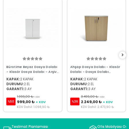
Bürotime Beyaz Dosya Dolabı
Ahşap Dosya Dolabı - Klasör
- Klasör Dosya Dolabı - Arşiv
Dolabı - Dosya Dolabı
Dosya Dolabı 110.80.40
87x80x38
KAPAK:
2 KAPAK
KAPAK:
2 KAPAK
DURUMU:
2.EL
DURUMU:
2.EL
GARANTİ:
3 AY
GARANTİ:
3 AY
1.999,00 ₺
3.499,00 ₺
+ KDV
+ KDV
999,00 ₺
2.249,00 ₺
%50
%36
+ KDV
+ KDV
KDV Dahil: 1.098,90 ₺
KDV Dahil: 2.473,90 ₺
Teslimat Planlaması
Ofis Mobilyası Oda