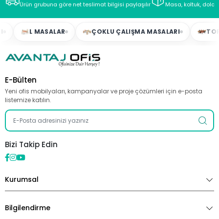
Ürün grubuna göre net teslimat bilgisi paylaşılır
Masa, koltuk, dolap
L MASALAR
ÇOKLU ÇALIŞMA MASALARI
TOPLAN
E-Bülten
Yeni ofis mobilyaları, kampanyalar ve proje çözümleri için e-posta
listemize katılın.
Bizi Takip Edin
Kurumsal
Bilgilendirme