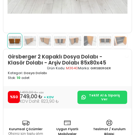
Girsberger 2 Kapaklı Dosya Dolabı -
Klasör Dolabı - Arşiv Dolabı 85x80x45
Ürün Kodu:
M3640
Marka:
GIRSBERGER
Kategori:
Dosya Dolabı
Stok:
10
adet
1.499,00 ₺
+ KDV
749,00 ₺
Teklif Al & Sipariş
%50
+ KDV
Ver
823,90 ₺
Kurumsal Çözümler
Uygun Fiyatlı
Teslimat / Kurulum
Ofisiniz için toplu alım
Mobilyalar
Bilgisi