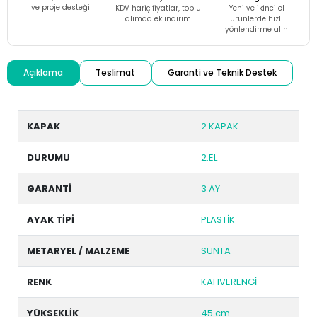
ve proje desteği
KDV hariç fiyatlar, toplu
Yeni ve ikinci el
alımda ek indirim
ürünlerde hızlı
yönlendirme alın
Açıklama
Teslimat
Garanti ve Teknik Destek
KAPAK
2 KAPAK
DURUMU
2.EL
GARANTİ
3 AY
AYAK TİPİ
PLASTİK
METARYEL / MALZEME
SUNTA
RENK
KAHVERENGİ
YÜKSEKLİK
45 cm