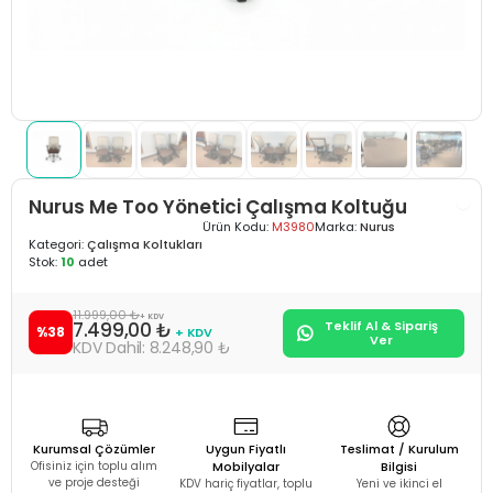
Nurus Me Too Yönetici Çalışma Koltuğu
Ürün Kodu:
M3980
Marka:
Nurus
Kategori:
Çalışma Koltukları
Stok:
10
adet
11.999,00 ₺
+ KDV
7.499,00 ₺
Teklif Al & Sipariş
%38
+ KDV
Ver
8.248,90 ₺
Kurumsal Çözümler
Uygun Fiyatlı
Teslimat / Kurulum
Ofisiniz için toplu alım
Mobilyalar
Bilgisi
ve proje desteği
KDV hariç fiyatlar, toplu
Yeni ve ikinci el