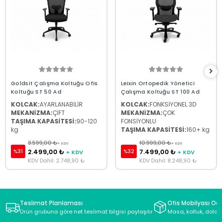
Goldsit Çalışma Koltuğu Ofis
Leixin Ortopedik Yönetici
Koltuğu ST 50 Ad
Çalışma Koltuğu ST 100 Ad
KOLCAK:
AYARLANABİLİR
KOLCAK:
FONKSİYONEL 3D
MEKANİZMA:
ÇİFT
MEKANİZMA:
ÇOK
TAŞIMA KAPASİTESİ:
90-120
FONSİYONLU
kg
TAŞIMA KAPASİTESİ:
160+ kg
3.599,00 ₺
10.999,00 ₺
+ KDV
+ KDV
2.499,00 ₺
7.499,00 ₺
%31
%32
+ KDV
+ KDV
KDV Dahil: 2.748,90 ₺
KDV Dahil: 8.248,90 ₺
Teslimat Planlaması
Ofis Mobilyası Oda
Ürün grubuna göre net teslimat bilgisi paylaşılır
Masa, koltuk, dolap