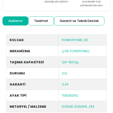
alımda ek indirim
ürünlerde hızlı
yönlendirme alın
Açıklama
Teslimat
Garanti ve Teknik Destek
KOLCAK
FONKSİYONEL 3D
MEKANİZMA
ÇOK FONSİYONLU
TAŞIMA KAPASİTESİ
120-160 kg
DURUMU
2.EL
GARANTİ
3 AY
AYAK TİPİ
TEKERLEKLİ
METARYEL / MALZEME
DÖKME SÜNGER
,
FİLE