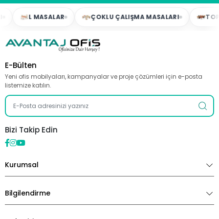
L MASALAR
ÇOKLU ÇALIŞMA MASALARI
TOPLAN
E-Bülten
Yeni ofis mobilyaları, kampanyalar ve proje çözümleri için e-posta
listemize katılın.
Bizi Takip Edin
Kurumsal
Bilgilendirme