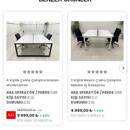
4 Kişilik Çoklu Çalışma Masası
2 Kişilik Beyaz Çoklu Çalışma
Workstation
Masası İş İstasyonu
ARA SPERATÖR / PERDE:
VAR
ARA SPERATÖR / PERDE:
VAR
KİŞİ SAYISI:
4 LÜ
KİŞİ SAYISI:
2 Lİ
DURUMU:
2.EL
DURUMU:
2.EL
14.999,00 ₺
4.999,00 ₺
+ KDV
+ KDV
9.999,00 ₺
%33
+ KDV
KDV Dahil: 5.498,90 ₺
KDV Dahil: 10.998,90 ₺