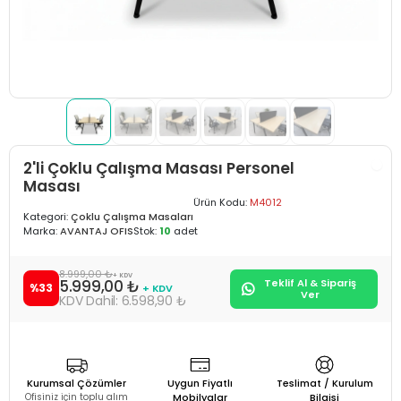
2'li Çoklu Çalışma Masası Personel
Masası
Ürün Kodu:
M4012
Kategori:
Çoklu Çalışma Masaları
Marka:
AVANTAJ OFIS
Stok:
10
adet
8.999,00 ₺
+ KDV
5.999,00 ₺
Teklif Al & Sipariş
%33
+ KDV
Ver
6.598,90 ₺
Kurumsal Çözümler
Uygun Fiyatlı
Teslimat / Kurulum
Ofisiniz için toplu alım
Mobilyalar
Bilgisi