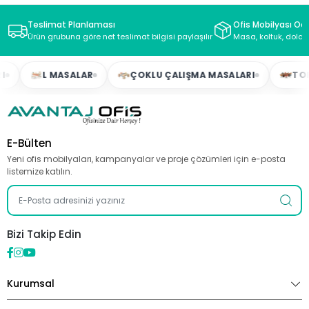
Teslimat Planlaması
Ofis Mobilyası Oda
Ürün grubuna göre net teslimat bilgisi paylaşılır
Masa, koltuk, dolap
L MASALAR
ÇOKLU ÇALIŞMA MASALARI
TOPLAN
E-Bülten
Yeni ofis mobilyaları, kampanyalar ve proje çözümleri için e-posta
listemize katılın.
Bizi Takip Edin
Kurumsal