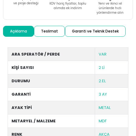
ve proje desteği
KDV hariç fiyatlar, toplu
Yeni ve ikinci el
alımda ek indirim
ürünlerde hızlı
yönlendirme alın
Açıklama
Teslimat
Garanti ve Teknik Destek
ARA SPERATÖR / PERDE
VAR
KİŞİ SAYISI
2 Lİ
DURUMU
2.EL
GARANTİ
3 AY
AYAK TİPİ
METAL
METARYEL / MALZEME
MDF
RENK
AKÇA