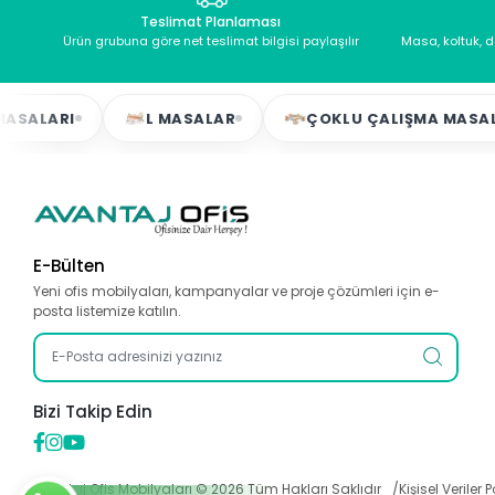
Teslimat Planlaması
Ürün grubuna göre net teslimat bilgisi paylaşılır
Masa, koltuk, 
I
L MASALAR
ÇOKLU ÇALIŞMA MASALARI
E-Bülten
Yeni ofis mobilyaları, kampanyalar ve proje çözümleri için e-
posta listemize katılın.
Bizi Takip Edin
Avantaj Ofis Mobilyaları ©
2026
Tüm Hakları Saklıdır
Kişisel Veriler P