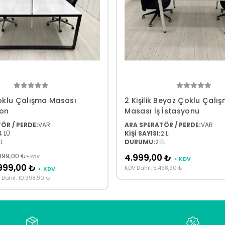
Çoklu Çalışma Masası
2 Kişilik Beyaz Çoklu Çalı
ion
Masası İş İstasyonu
ÖR / PERDE:
VAR
ARA SPERATÖR / PERDE:
VAR
4 LÜ
KİŞİ SAYISI:
2 Lİ
EL
DURUMU:
2.EL
999,00 ₺
4.999,00 ₺
+ KDV
+ KDV
999,00 ₺
KDV Dahil: 5.498,90 ₺
+ KDV
 Dahil: 10.998,90 ₺