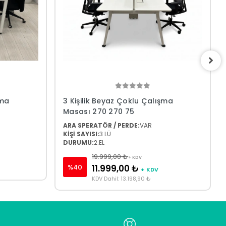
şma
3 Kişilik Beyaz Çoklu Çalışma
Masası 270 270 75
ARA SPERATÖR / PERDE:
VAR
KİŞİ SAYISI:
3 LÜ
DURUMU:
2.EL
19.999,00 ₺
+ KDV
%40
11.999,00 ₺
+ KDV
KDV Dahil: 13.198,90 ₺