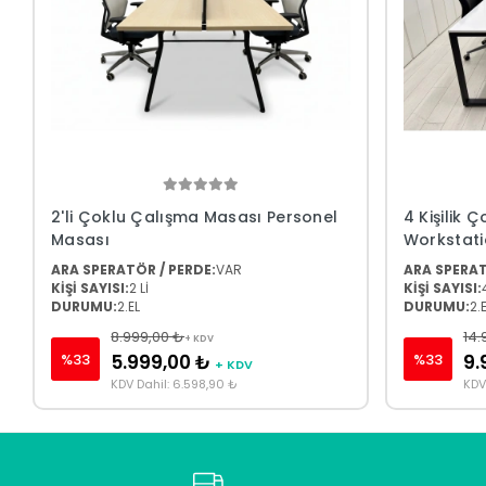
2'li Çoklu Çalışma Masası Personel
4 Kişilik 
Masası
Workstat
ARA SPERATÖR / PERDE:
VAR
ARA SPERAT
KİŞİ SAYISI:
2 Lİ
KİŞİ SAYISI:
DURUMU:
2.EL
DURUMU:
2.
8.999,00 ₺
14.
+ KDV
%33
%33
5.999,00 ₺
9.
+ KDV
KDV Dahil: 6.598,90 ₺
KDV