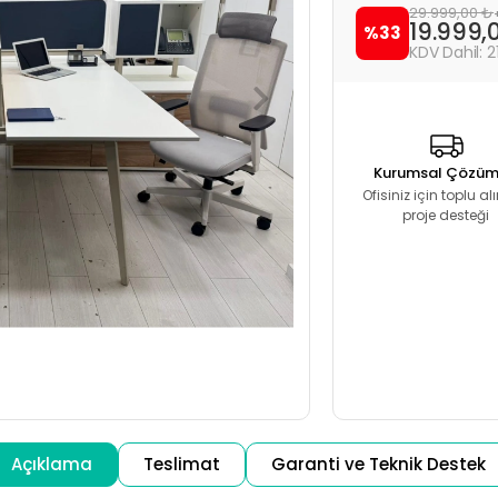
29.999,00 ₺
19.999,
%33
2
Kurumsal Çözüm
Ofisiniz için toplu a
proje desteği
Açıklama
Teslimat
Garanti ve Teknik Destek