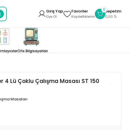
0
Giriş Yap
Favoriler
Sepetim
Üye Ol
Kaydettiklerim
0,00 TL
layıcılar
Ofis Bilgisayarları
r 4 Lü Çoklu Çalışma Masası ST 150
lışma Masaları