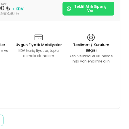
+ KDV
Teklif Al & Sipariş
00 ₺
+ KDV
Ver
1.998,90 ₺
ler
Uygun Fiyatlı Mobilyalar
Teslimat / Kurulum
Bilgisi
lım ve
KDV hariç fiyatlar, toplu
alımda ek indirim
Yeni ve ikinci el ürünlerde
hızlı yönlendirme alın