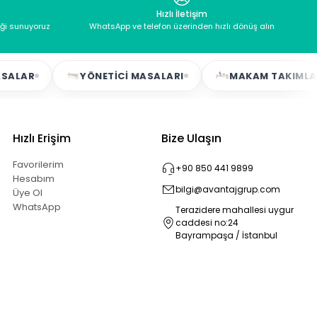
Hızlı İletişim
eği sunuyoruz
WhatsApp ve telefon üzerinden hızlı dönüş alın
YÖNETICI MASALARI
MAKAM TAKIMLARI
Hızlı Erişim
Bize Ulaşın
Favorilerim
+90 850 441 9899
Hesabım
bilgi@avantajgrup.com
Üye Ol
WhatsApp
Terazidere mahallesi uygur
caddesi no:24
Bayrampaşa / İstanbul