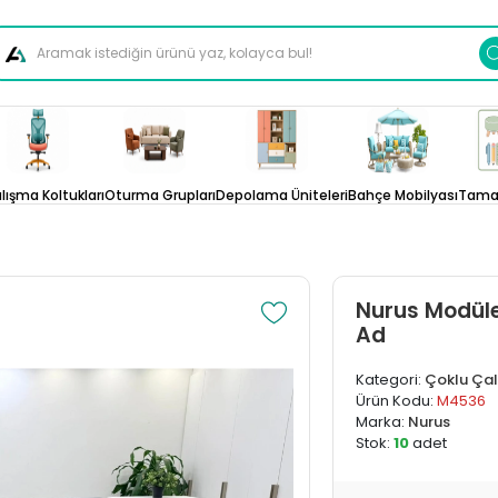
lışma Koltukları
Oturma Grupları
Depolama Üniteleri
Bahçe Mobilyası
Tamam
Nurus Modüle
Ad
Kategori:
Çoklu Ça
Ürün Kodu:
M4536
Marka:
Nurus
Stok:
10
adet