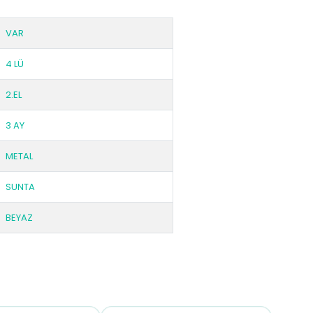
VAR
4 LÜ
2.EL
3 AY
METAL
SUNTA
BEYAZ