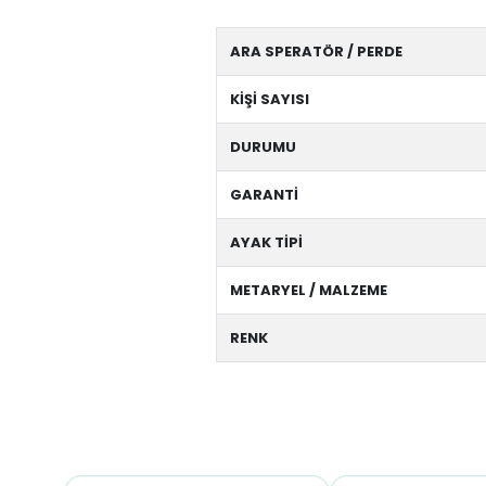
ARA SPERATÖR / PERDE
KİŞİ SAYISI
DURUMU
GARANTİ
AYAK TİPİ
METARYEL / MALZEME
RENK