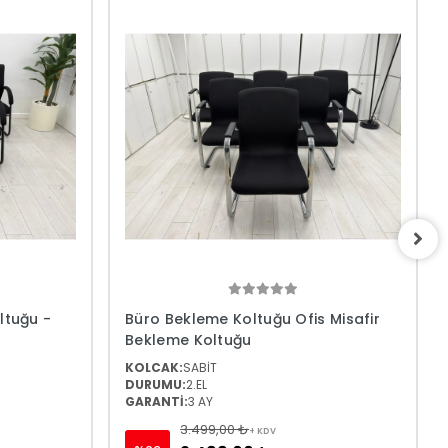
ltuğu -
Büro Bekleme Koltuğu Ofis Misafir
Bekleme Koltuğu
KOLCAK:
SABİT
DURUMU:
2.EL
GARANTİ:
3 AY
3.499,00 ₺
+ KDV