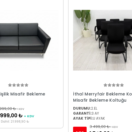
Kişilik Misafir Bekleme
İthal Merryfair Bekleme Ko
Misafir Bekleme Koltuğu
999,00 ₺
DURUMU:
2.EL
+ KDV
GARANTİ:
3 AY
.999,00 ₺
+ KDV
AYAK TİPİ:
U AYAK
 Dahil: 21.998,90 ₺
3.499,00 ₺
+ KDV