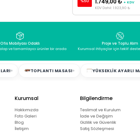
%50
1.749,00 ₺
+ KDV
KDV Dahil: 1.923,90 ₺
Ofis Mobilyası Odaklı
Proje ve Toplu Alım
dolap ve tamamlayıcı ürünler bir arada
Kurumsal ihtiyaçlar için teklif dest
TOPLANTI MASASI
YÜKSEKLIK AYARLI MASALA
Kurumsal
Bilgilendirme
Hakkımızda
Teslimat ve Kurulum
Foto Galeri
İade ve Değişim
Blog
Gizlilik ve Güvenlik
İletişim
Satış Sözleşmesi