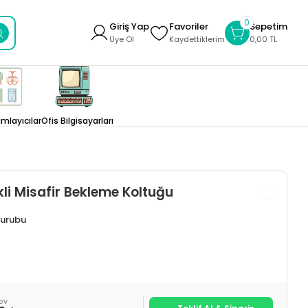
0
Giriş Yap
Favoriler
Sepetim
Üye Ol
Kaydettiklerim
0,00 TL
layıcılar
Ofis Bilgisayarları
kli Misafir Bekleme Koltuğu
urubu
KDV