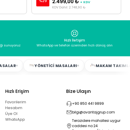
%29
2.499,00 ₺
+ KDV
KDV Dahil: 2.748,90 ₺
Hızlı İletişim
eği sunuyoruz
WhatsApp ve telefon üzerinden hızlı dönüş alın
R
YÖNETICI MASALARI
MAKAM TAKIMLARI
Hızlı Erişim
Bize Ulaşın
Favorilerim
+90 850 441 9899
Hesabım
bilgi@avantajgrup.com
Üye Ol
WhatsApp
Terazidere mahallesi uygur
caddesi no:24