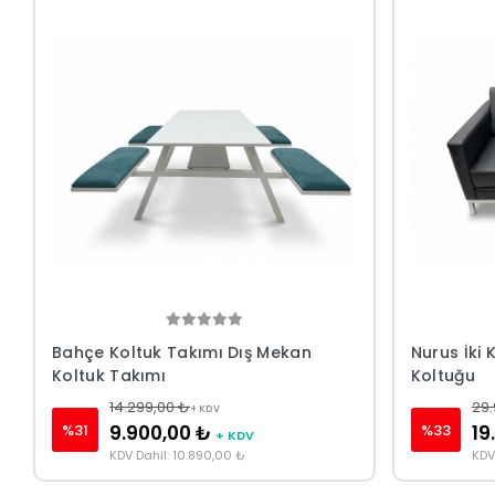
Bahçe Koltuk Takımı Dış Mekan
Nurus İki 
Koltuk Takımı
Koltuğu
14.299,00 ₺
29.
+ KDV
%31
%33
9.900,00 ₺
19
+ KDV
KDV Dahil: 10.890,00 ₺
KDV