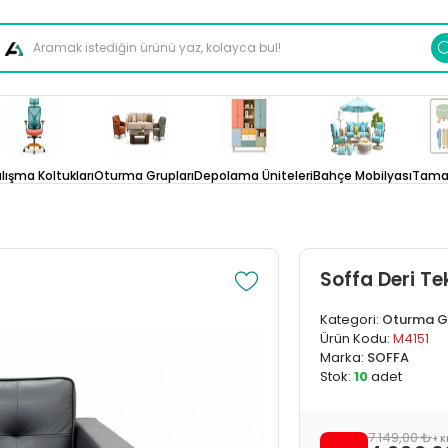
lışma Koltukları
Oturma Grupları
Depolama Üniteleri
Bahçe Mobilyası
Tamam
Soffa Deri Te
Kategori:
Oturma G
Ürün Kodu:
M4151
Marka:
SOFFA
Stok:
10
adet
7.149,00 ₺
+ 