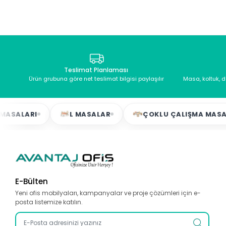
Teslimat Planlaması
Ürün grubuna göre net teslimat bilgisi paylaşılır
Masa, koltuk, 
ARI
L MASALAR
ÇOKLU ÇALIŞMA MASALARI
E-Bülten
Yeni ofis mobilyaları, kampanyalar ve proje çözümleri için e-
posta listemize katılın.