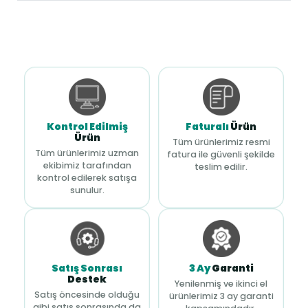
Kontrol Edilmiş
Faturalı
Ürün
Ürün
Tüm ürünlerimiz resmi
Tüm ürünlerimiz uzman
fatura ile güvenli şekilde
ekibimiz tarafından
teslim edilir.
kontrol edilerek satışa
sunulur.
Satış Sonrası
3 Ay
Garanti
Destek
Yenilenmiş ve ikinci el
Satış öncesinde olduğu
ürünlerimiz 3 ay garanti
gibi satış sonrasında da