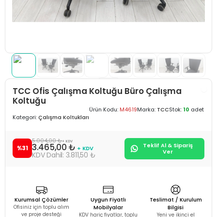
TCC Ofis Çalışma Koltuğu Büro Çalışma
Koltuğu
Ürün Kodu:
M4619
Marka:
TCC
Stok:
10
adet
Kategori:
Çalışma Koltukları
5.004,00 ₺
+ KDV
3.465,00 ₺
Teklif Al & Sipariş
%31
+ KDV
Ver
3.811,50 ₺
Kurumsal Çözümler
Uygun Fiyatlı
Teslimat / Kurulum
Ofisiniz için toplu alım
Mobilyalar
Bilgisi
ve proje desteği
KDV hariç fiyatlar, toplu
Yeni ve ikinci el