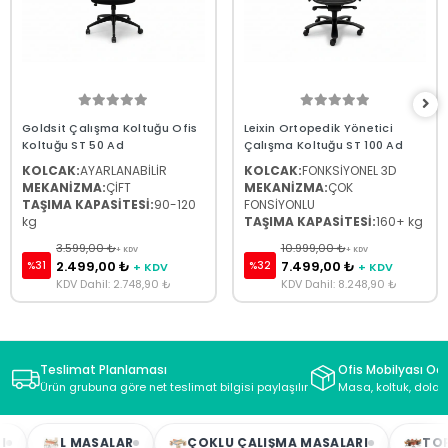
Goldsit Çalışma Koltuğu Ofis
Leixin Ortopedik Yönetici
Koltuğu ST 50 Ad
Çalışma Koltuğu ST 100 Ad
KOLCAK:
AYARLANABİLİR
KOLCAK:
FONKSİYONEL 3D
MEKANİZMA:
ÇİFT
MEKANİZMA:
ÇOK
TAŞIMA KAPASİTESİ:
90-120
FONSİYONLU
kg
TAŞIMA KAPASİTESİ:
160+ kg
3.599,00 ₺
10.999,00 ₺
+ KDV
+ KDV
2.499,00 ₺
7.499,00 ₺
%31
%32
+ KDV
+ KDV
KDV Dahil: 2.748,90 ₺
KDV Dahil: 8.248,90 ₺
Teslimat Planlaması
Ofis Mobilyası Oda
Ürün grubuna göre net teslimat bilgisi paylaşılır
Masa, koltuk, dolap
L MASALAR
ÇOKLU ÇALIŞMA MASALARI
TOPLAN