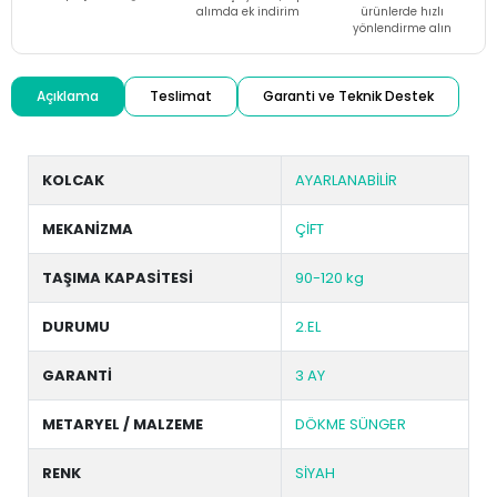
alımda ek indirim
ürünlerde hızlı
yönlendirme alın
Açıklama
Teslimat
Garanti ve Teknik Destek
KOLCAK
AYARLANABİLİR
MEKANİZMA
ÇİFT
TAŞIMA KAPASİTESİ
90-120 kg
DURUMU
2.EL
GARANTİ
3 AY
METARYEL / MALZEME
DÖKME SÜNGER
RENK
SİYAH