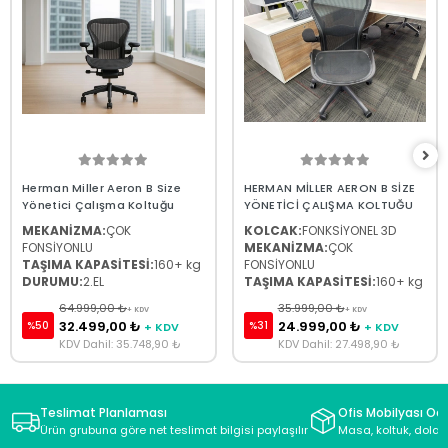
Herman Miller Aeron B Size
HERMAN MİLLER AERON B SİZE
Yönetici Çalışma Koltuğu
YÖNETİCİ ÇALIŞMA KOLTUĞU
MEKANİZMA:
ÇOK
KOLCAK:
FONKSİYONEL 3D
FONSİYONLU
MEKANİZMA:
ÇOK
TAŞIMA KAPASİTESİ:
160+ kg
FONSİYONLU
DURUMU:
2.EL
TAŞIMA KAPASİTESİ:
160+ kg
64.999,00 ₺
35.999,00 ₺
+ KDV
+ KDV
32.499,00 ₺
24.999,00 ₺
%50
%31
+ KDV
+ KDV
KDV Dahil: 35.748,90 ₺
KDV Dahil: 27.498,90 ₺
Teslimat Planlaması
Ofis Mobilyası Oda
Ürün grubuna göre net teslimat bilgisi paylaşılır
Masa, koltuk, dolap