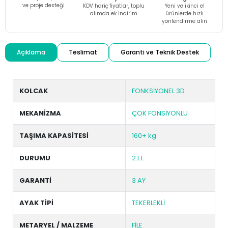
ve proje desteği
KDV hariç fiyatlar, toplu
Yeni ve ikinci el
alımda ek indirim
ürünlerde hızlı
yönlendirme alın
Açıklama
Teslimat
Garanti ve Teknik Destek
KOLCAK
FONKSİYONEL 3D
MEKANİZMA
ÇOK FONSİYONLU
TAŞIMA KAPASİTESİ
160+ kg
DURUMU
2.EL
GARANTİ
3 AY
AYAK TİPİ
TEKERLEKLİ
METARYEL / MALZEME
FİLE