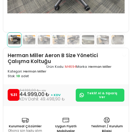
Herman Miller Aeron B Size Yönetici
Çalışma Koltuğu
Ürün Kodu:
M4694
Marka:
Herman Miller
Kategori:
Herman Miller
Stok:
10
adet
64.999,00 ₺
+ KDV
44.999,00 ₺
Teklif Al & Sipariş
%31
+ KDV
Ver
49.498,90 ₺
Kurumsal Çözümler
Uygun Fiyatlı
Teslimat / Kurulum
Ofisiniz için toplu alım
Mobilyalar
Bilgisi