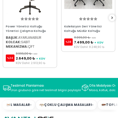
Power Yönetici Koltuğu
Koleksiyon Deri Yönetici
Yönetici Çalışma Koltuğu
Koltuğu Müdür Koltuğu
BAŞLIK:
AYARLANABİLİR
11.999,00 ₺
+ KDV
KOLCAK:
SABİT
7.499,00 ₺
%38
+ KDV
MEKANİZMA:
ÇİFT
KDV Dahil: 8.248,90 ₺
3.999,00 ₺
+ KDV
2.649,00 ₺
%34
+ KDV
KDV Dahil: 2.913,90 ₺
Teslimat Planlaması
Ofis Mobilyası Oda
Ürün grubuna göre net teslimat bilgisi paylaşılır
Masa, koltuk, dolap
L MASALAR
ÇOKLU ÇALIŞMA MASALARI
TOPLANTI