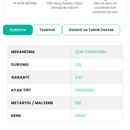
ve proje desteği
KDV hariç fiyatlar, toplu
Yeni ve ikinci el
alımda ek indirim
ürünlerde hızlı
yönlendirme alın
Açıklama
Teslimat
Garanti ve Teknik Destek
MEKANİZMA
ÇOK FONSİYONLU
DURUMU
2.EL
GARANTİ
3 AY
AYAK TİPİ
TEKERLEKLİ
METARYEL / MALZEME
FİLE
RENK
SİYAH