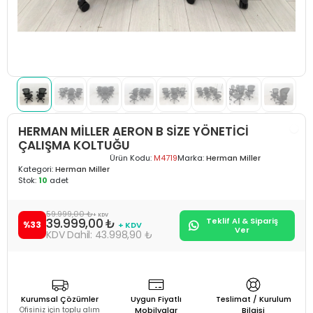
HERMAN MİLLER AERON B SİZE YÖNETİCİ
ÇALIŞMA KOLTUĞU
Ürün Kodu:
M4719
Marka:
Herman Miller
Kategori:
Herman Miller
Stok:
10
adet
59.999,00 ₺
+ KDV
39.999,00 ₺
Teklif Al & Sipariş
%33
+ KDV
Ver
43.998,90 ₺
Kurumsal Çözümler
Uygun Fiyatlı
Teslimat / Kurulum
Ofisiniz için toplu alım
Mobilyalar
Bilgisi