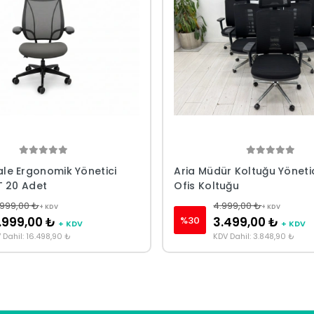
e Ergonomik Yönetici
Aria Müdür Koltuğu Yöneti
T 20 Adet
Ofis Koltuğu
.999,00 ₺
4.999,00 ₺
+ KDV
+ KDV
%30
.999,00 ₺
3.499,00 ₺
+ KDV
+ KDV
 Dahil: 16.498,90 ₺
KDV Dahil: 3.848,90 ₺