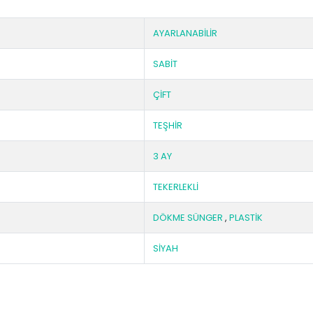
AYARLANABİLİR
SABİT
ÇİFT
TEŞHİR
3 AY
TEKERLEKLİ
DÖKME SÜNGER
,
PLASTİK
SİYAH