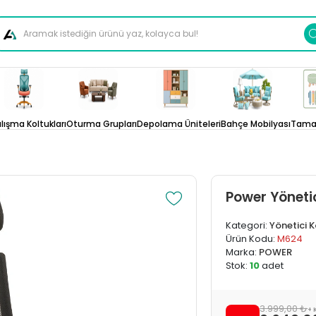
lışma Koltukları
Oturma Grupları
Depolama Üniteleri
Bahçe Mobilyası
Tamam
Power Yöneti
Kategori:
Yönetici 
Ürün Kodu:
M624
Marka:
POWER
Stok:
10
adet
3.999,00 ₺
+ 