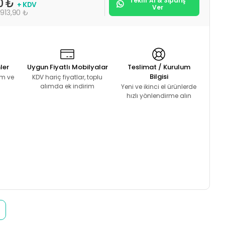
Teklif Al & Sipariş
0 ₺
+ KDV
Ver
.913,90 ₺
ler
Uygun Fiyatlı Mobilyalar
Teslimat / Kurulum
Bilgisi
lım ve
KDV hariç fiyatlar, toplu
alımda ek indirim
Yeni ve ikinci el ürünlerde
hızlı yönlendirme alın