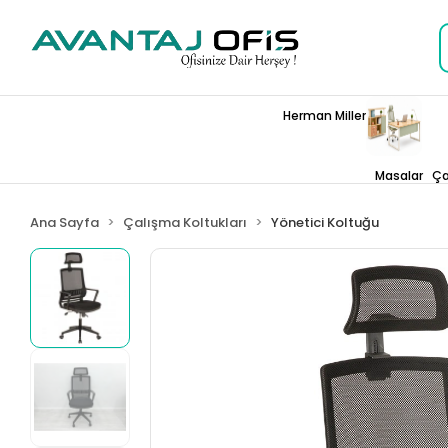
Herman Miller
Masalar
Ça
Ana Sayfa
Çalışma Koltukları
Yönetici Koltuğu