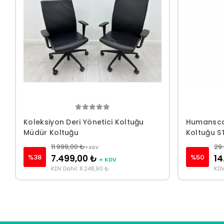
Koleksiyon Deri Yönetici Koltuğu
Humanscal
Müdür Koltuğu
Koltuğu S
11.999,00 ₺
29
+ KDV
%38
%50
7.499,00 ₺
14
+ KDV
KDV Dahil: 8.248,90 ₺
KDV