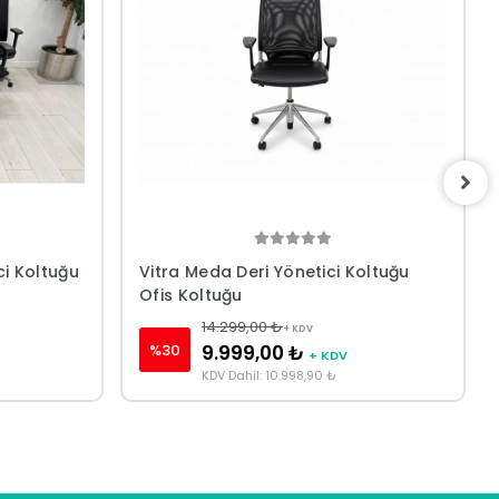
ci Koltuğu
Vitra Meda Deri Yönetici Koltuğu
Ofis Koltuğu
14.299,00 ₺
+ KDV
%30
9.999,00 ₺
+ KDV
KDV Dahil: 10.998,90 ₺