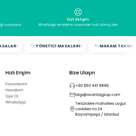
Hızlı İletişim
eği sunuyoruz
WhatsApp ve telefon üzerinden hızlı dönüş alın
YÖNETICI MASALARI
MAKAM TAKIMLARI
Hızlı Erişim
Bize Ulaşın
Favorilerim
+90 850 441 9899
Hesabım
bilgi@avantajgrup.com
Üye Ol
WhatsApp
Terazidere mahallesi uygur
caddesi no:24
Bayrampaşa / İstanbul