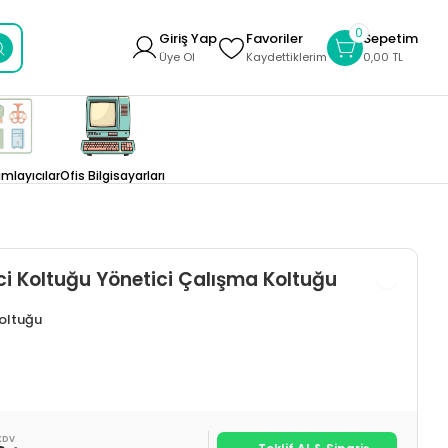
0
Giriş Yap
Favoriler
Sepetim
Üye Ol
Kaydettiklerim
0,00 TL
layıcılar
Ofis Bilgisayarları
ci Koltuğu Yönetici Çalışma Koltuğu
Koltuğu
KDV